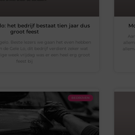
o: het bedrijf bestaat tien jaar dus
Mo
groot feest
Aar
gelo. Beste lezers we gaan het even hebben
allem
n de Gele Lo, dit bedrijf verdient zeker wat
allem
ige week vrijdag was er een heel erg groot
feest bij
BEDRIJVEN