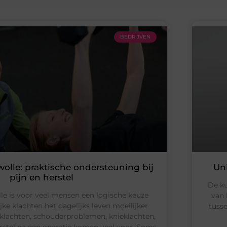
BEDRIJVEN
wolle: praktische ondersteuning bij
Un
pijn en herstel
De ku
le is voor veel mensen een logische keuze
van 
ke klachten het dagelijks leven moeilijker
tusse
klachten, schouderproblemen, knieklachten,
rstel na een operatie komen veel voor. Soms