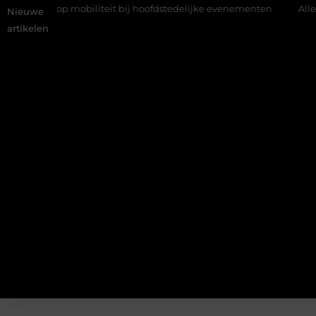
iliteit bij hoofdstedelijke evenementen
Alles over flexibele inz
Nieuwe
artikelen