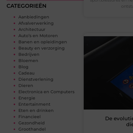
CATEGORIEËN
ontst
Aanbiedingen
Afvalverwerking
Architectuur
Auto’s en Motoren
Banen en opleidingen
Beauty en verzorging
Bedrijven
Bloemen
Blog
Cadeau
Dienstverlening
Dieren
Electronica en Computers
Energie
Entertainment
Eten en drinken
Financieel
De evoluti
Gezondheid
di
Groothandel