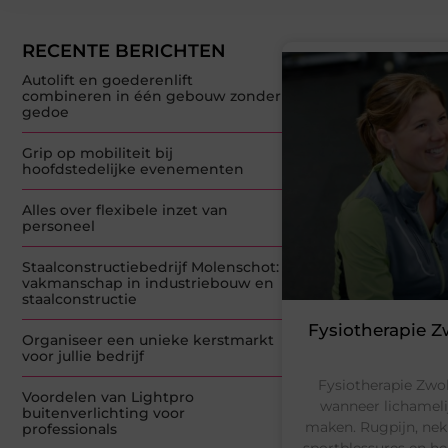
RECENTE BERICHTEN
Autolift en goederenlift
combineren in één gebouw zonder
gedoe
Grip op mobiliteit bij
hoofdstedelijke evenementen
Alles over flexibele inzet van
personeel
Staalconstructiebedrijf Molenschot:
vakmanschap in industriebouw en
staalconstructie
Fysiotherapie Z
Organiseer een unieke kerstmarkt
voor jullie bedrijf
Fysiotherapie Zwol
Voordelen van Lightpro
wanneer lichamelij
buitenverlichting voor
maken. Rugpijn, nek
professionals
sportblessures en he