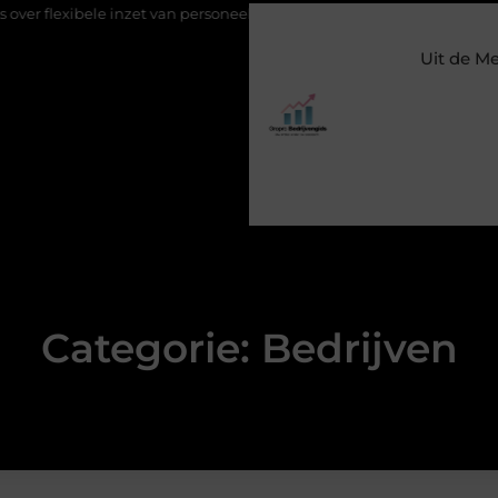
et van personeel
Staalconstructiebedrijf Molenschot: vakmanscha
Uit de M
Categorie: Bedrijven