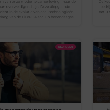
ern van onze moderne samenleving, maar de
De keu
 kan overweldigend zijn. Deze diepgaande
bedri
zicht in de evolutie van accutechnologieën
dat u 
elang van de LiFePO4 accu in hedendaagse
BEDRIJVEN
de modetrends voor mannen
M