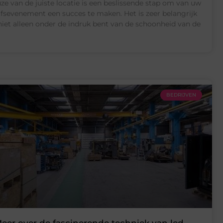
ze van de juiste locatie is een beslissende stap om van uw
jfsevenement een succes te maken. Het is zeer belangrijk
niet alleen onder de indruk bent van de schoonheid van de
BEDRIJVEN
eer over de fascinerende techniek van led