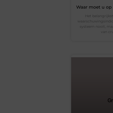
Waar moet u op l
Het belangrijkste
waarschuwingsindic
systeem nooit, maa
van cr