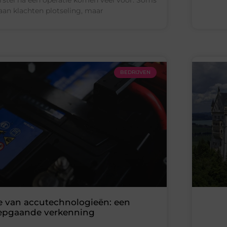
aan klachten plotseling, maar
BEDRIJVEN
e van accutechnologieën: een
epgaande verkenning