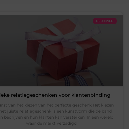
BEDRIJVEN
ieke relatiegeschenken voor klantenbinding
nst van het kiezen van het perfecte geschenk Het kiezen
het juiste relatiegeschenk is een kunstvorm die de band
n bedrijven en hun klanten kan versterken. In een wereld
waar de markt verzadigd