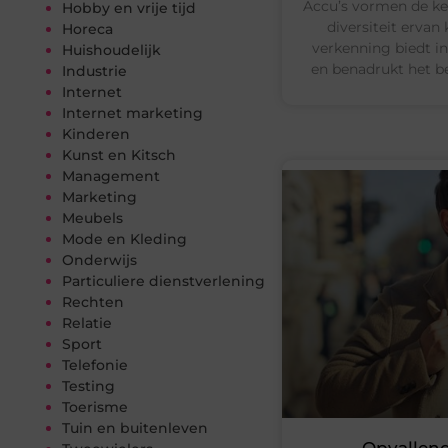
Accu’s vormen de k
Hobby en vrije tijd
diversiteit ervan
Horeca
verkenning biedt in
Huishoudelijk
en benadrukt het b
Industrie
Internet
Internet marketing
Kinderen
Kunst en Kitsch
Management
Marketing
Meubels
Mode en Kleding
Onderwijs
Particuliere dienstverlening
Rechten
Relatie
Sport
Telefonie
Testing
Toerisme
Tuin en buitenleven
Opvallen