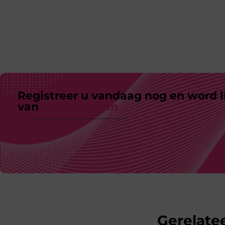
Registreer u vandaag nog en word l
van
ons platform
Gerelatee