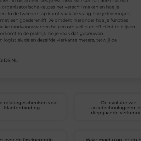
nen. In dit artikel lees je wanneer een combinatie met een
 organisatorische keuzes het verschil maken en hoe je
en. In de tweede stap komt vaak de vraag hoe je leveringen,
et een goederenlift. Je ontdekt hieronder hoe je functies
lke randvoorwaarden helpen om veilig en efficiënt te blijven
rkomt In de praktijk zie je vaak dat gebouwen
 logistiek delen dezelfde vierkante meters, terwijl de
IDS.NL
e relatiegeschenken voor
De evolutie van
klantenbinding
accutechnologieën: 
diepgaande verkenn
r over de fascinerende
Waar moet u op letten b