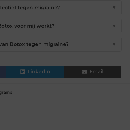
fectief tegen migraine?
▼
 Botox voor mij werkt?
▼
 van Botox tegen migraine?
▼
LinkedIn
Email
graine