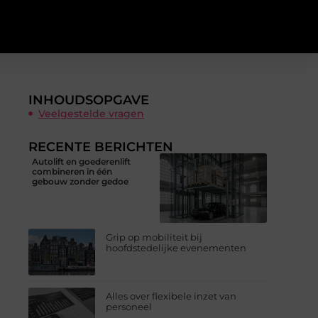
INHOUDSOPGAVE
Veelgestelde vragen
RECENTE BERICHTEN
Autolift en goederenlift
combineren in één
gebouw zonder gedoe
Grip op mobiliteit bij
hoofdstedelijke evenementen
Alles over flexibele inzet van
personeel