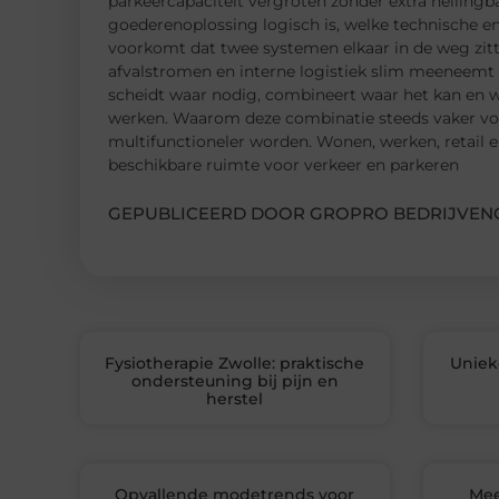
parkeercapaciteit vergroten zonder extra hellingba
goederenoplossing logisch is, welke technische en
voorkomt dat twee systemen elkaar in de weg zitt
afvalstromen en interne logistiek slim meeneemt m
scheidt waar nodig, combineert waar het kan en we
werken. Waarom deze combinatie steeds vaker voo
multifunctioneler worden. Wonen, werken, retail en
beschikbare ruimte voor verkeer en parkeren
GEPUBLICEERD DOOR GROPRO BEDRIJVENG
Fysiotherapie Zwolle: praktische
Uniek
ondersteuning bij pijn en
herstel
Opvallende modetrends voor
Mee