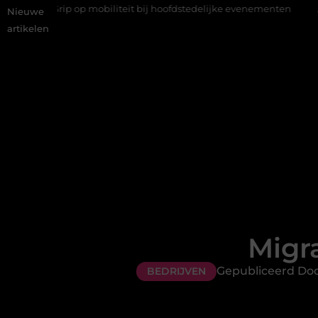
rip op mobiliteit bij hoofdstedelijke evenementen
Alles over fl
Nieuwe
artikelen
Migr
Gepubliceerd Doo
BEDRIJVEN