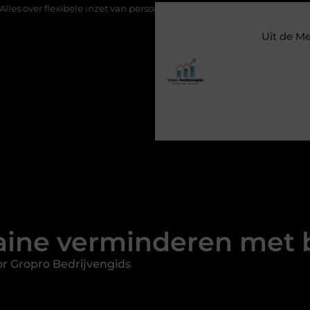
exibele inzet van personeel
Staalconstructiebedrijf Molenschot: 
Uit de M
aine verminderen met 
r Gropro Bedrijvengids