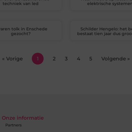
techniek van led
elektrische systeme
varen tolk in Enschede
Schilder Hengelo: het be
gezocht?
bestaat tien jaar dus groo
« Vorige
1
2
3
4
5
Volgende »
Onze informatie
Partners