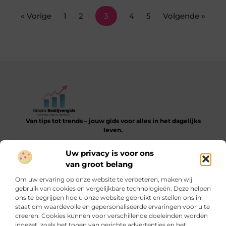
« Vorige
1
2
3
4
5
Volgende »
Van tips tot trends – jouw gids voor alles in het dagelijks
leven.
Verken een gevarieerde collectie blogs en artikelen die je
Uw privacy is voor ons
helpen bij het ontdekken, leren en verbeteren van je dagelijkse
van groot belang
routine.
Om uw ervaring op onze website te verbeteren, maken wij
Bericht categorie
gebruik van cookies en vergelijkbare technologieën. Deze helpen
ons te begrijpen hoe u onze website gebruikt en stellen ons in
staat om waardevolle en gepersonaliseerde ervaringen voor u te
creëren. Cookies kunnen voor verschillende doeleinden worden
ingezet, zoals het tonen van gerichte advertenties en het