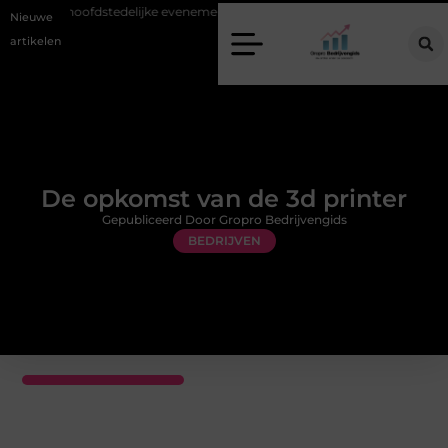
t bij hoofdstedelijke evenementen
Alles over flexibele inzet van person
Nieuwe
artikelen
De opkomst van de 3d printer
Gepubliceerd Door Gropro Bedrijvengids
BEDRIJVEN