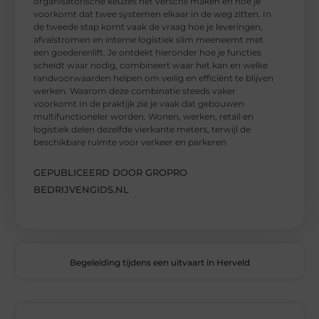
organisatorische keuzes het verschil maken en hoe je
voorkomt dat twee systemen elkaar in de weg zitten. In
de tweede stap komt vaak de vraag hoe je leveringen,
afvalstromen en interne logistiek slim meeneemt met
een goederenlift. Je ontdekt hieronder hoe je functies
scheidt waar nodig, combineert waar het kan en welke
randvoorwaarden helpen om veilig en efficiënt te blijven
werken. Waarom deze combinatie steeds vaker
voorkomt In de praktijk zie je vaak dat gebouwen
multifunctioneler worden. Wonen, werken, retail en
logistiek delen dezelfde vierkante meters, terwijl de
beschikbare ruimte voor verkeer en parkeren
GEPUBLICEERD DOOR GROPRO
BEDRIJVENGIDS.NL
Begeleiding tijdens een uitvaart in Herveld