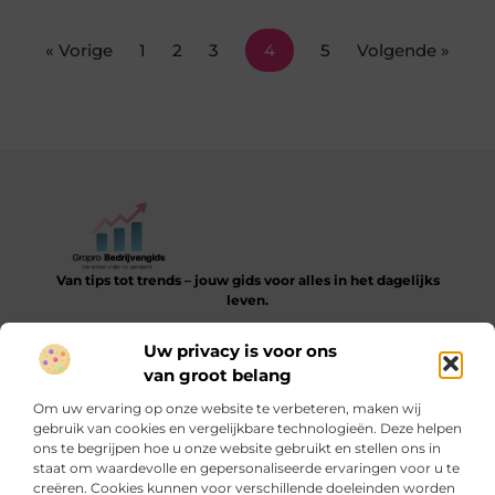
« Vorige
1
2
3
4
5
Volgende »
Van tips tot trends – jouw gids voor alles in het dagelijks
leven.
Verken een gevarieerde collectie blogs en artikelen die je
Uw privacy is voor ons
helpen bij het ontdekken, leren en verbeteren van je dagelijkse
van groot belang
routine.
Om uw ervaring op onze website te verbeteren, maken wij
Bericht categorie
gebruik van cookies en vergelijkbare technologieën. Deze helpen
ons te begrijpen hoe u onze website gebruikt en stellen ons in
staat om waardevolle en gepersonaliseerde ervaringen voor u te
creëren. Cookies kunnen voor verschillende doeleinden worden