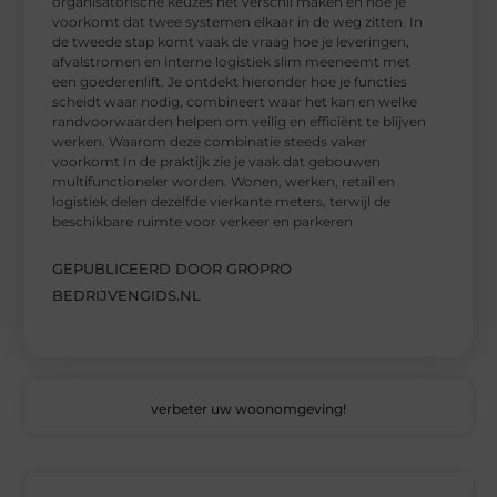
organisatorische keuzes het verschil maken en hoe je
voorkomt dat twee systemen elkaar in de weg zitten. In
de tweede stap komt vaak de vraag hoe je leveringen,
afvalstromen en interne logistiek slim meeneemt met
een goederenlift. Je ontdekt hieronder hoe je functies
scheidt waar nodig, combineert waar het kan en welke
randvoorwaarden helpen om veilig en efficiënt te blijven
werken. Waarom deze combinatie steeds vaker
voorkomt In de praktijk zie je vaak dat gebouwen
multifunctioneler worden. Wonen, werken, retail en
logistiek delen dezelfde vierkante meters, terwijl de
beschikbare ruimte voor verkeer en parkeren
GEPUBLICEERD DOOR GROPRO
BEDRIJVENGIDS.NL
verbeter uw woonomgeving!