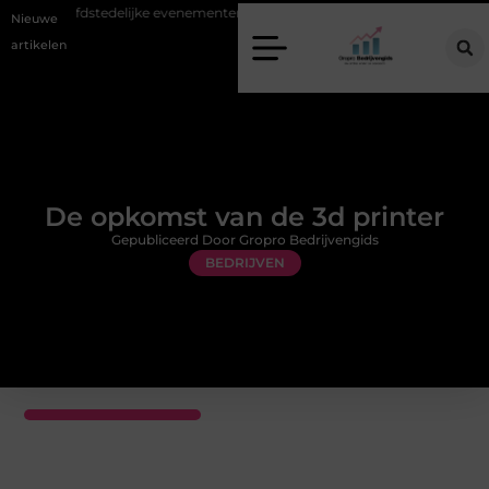
bij hoofdstedelijke evenementen
Alles over flexibele inzet van personee
Nieuwe
artikelen
De opkomst van de 3d printer
Gepubliceerd Door Gropro Bedrijvengids
BEDRIJVEN