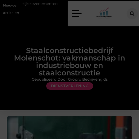
edelijke evenementen
Alles over flexibele inzet van personeel
Staa
Nieuwe
artikelen
Staalconstructiebedrijf
Molenschot: vakmanschap in
industriebouw en
staalconstructie
Gepubliceerd Door Gropro Bedrijvengids
DIENSTVERLENING