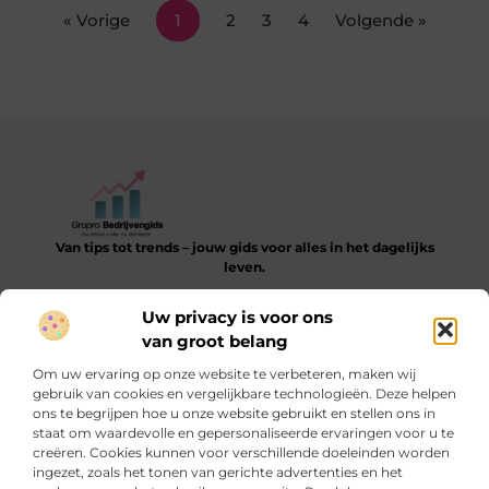
« Vorige
1
2
3
4
Volgende »
Van tips tot trends – jouw gids voor alles in het dagelijks
leven.
Verken een gevarieerde collectie blogs en artikelen die je
Uw privacy is voor ons
helpen bij het ontdekken, leren en verbeteren van je dagelijkse
van groot belang
routine.
Om uw ervaring op onze website te verbeteren, maken wij
Bericht categorie
gebruik van cookies en vergelijkbare technologieën. Deze helpen
ons te begrijpen hoe u onze website gebruikt en stellen ons in
staat om waardevolle en gepersonaliseerde ervaringen voor u te
creëren. Cookies kunnen voor verschillende doeleinden worden
ingezet, zoals het tonen van gerichte advertenties en het
Onze informatie