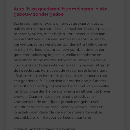
Autolift en goederenlift combineren in één
gebouw zonder gedoe
Sta je voor een ontwerp of renovatie waarbij auto’s,
pallets en rollend materieel allemaal verticaal verplaatst
moeten worden, maar is de ruimte beperkt. Dan kan
een autolift veel druk wegnemen in de routing en de
parkeercapaciteit vergroten zonder extra hellingbanen.
In dit artikel lees je wanneer een combinatie met een
goederenoplossing logisch is, welke technische en
organisatorische keuzes het verschil maken en hoe je
voorkomt dat twee systemen elkaar in de weg zitten. In
de tweede stap komt vaak de vraag hoe je leveringen,
afvalstromen en interne logistiek slim meeneemt met
een goederenlift. Je ontdekt hieronder hoe je functies
scheidt waar nodig, combineert waar het kan en welke
randvoorwaarden helpen om veilig en efficiënt te blijven
werken. Waarom deze combinatie steeds vaker
voorkomt In de praktijk zie je vaak dat gebouwen
multifunctioneler worden. Wonen, werken, retail en
logistiek delen dezelfde vierkante meters, terwijl de
beschikbare ruimte voor verkeer en parkeren
GEPUBLICEERD DOOR GROPRO