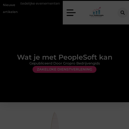
ofdstedelijke evenementen
Alles over flexibele inzet van personeel
Nieuwe
artikelen
Wat je met PeopleSoft kan
Gepubliceerd Door Gropro Bedrijvengids
ZAKELIJKE DIENSTVERLENING