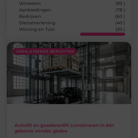
Winkelen
(95 )
Aanbiedingen
(78 )
Bedrijven
(60 )
Dienstverlening
(40 )
Woning en Tuin
(30 )
GERELATEERDE BERICHTEN
Autolift en goederenlift combineren in één
gebouw zonder gedoe