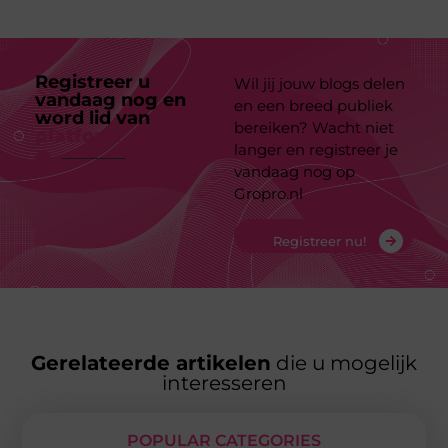
Registreer u
Wil jij jouw blogs delen
vandaag nog en
en een breed publiek
word lid van
ons
bereiken? Wacht niet
platform
langer en registreer je
vandaag nog op
Gropro.nl
Registreer nu!
Gerelateerde artikelen
die u mogelijk
interesseren
POPULAR CATEGORIES