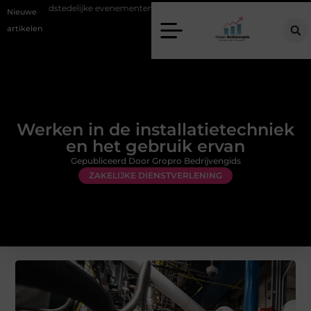
hoofdstedelijke evenementen
Alles over flexibele inzet van personeel
Nieuwe
artikelen
Werken in de installatietechniek
en het gebruik ervan
Gepubliceerd Door Gropro Bedrijvengids
ZAKELIJKE DIENSTVERLENING