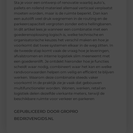
Sta je voor een ontwerp of renovatie waarbij auto’s,
pallets en rollend materieel allemaal verticaal verplaatst
moeten worden, maar is de ruimte beperkt. Dan kan
een autolift veel druk wegnemen in de routing en de
parkeercapaciteit vergroten zonder extra hellingbanen.
In dit artikel lees je wanneer een combinatie met een
goederenoplossing logisch is, welke technische en
organisatorische keuzes het verschil maken en hoe je
voorkomt dat twee systemen elkaar in de weg zitten. In
de tweede stap komt vaak de vraag hoe je leveringen,
afvalstromen en interne logistiek slim meeneemt met
een goederenlift. Je ontdekt hieronder hoe je functies
scheidt waar nodig, combineert waar het kan en welke
randvoorwaarden helpen om veilig en efficiënt te blijven
werken. Waarom deze combinatie steeds vaker
voorkomt In de praktijk zie je vaak dat gebouwen
multifunctioneler worden. Wonen, werken, retail en
logistiek delen dezelfde vierkante meters, terwijl de
beschikbare ruimte voor verkeer en parkeren
GEPUBLICEERD DOOR GROPRO
BEDRIJVENGIDS.NL