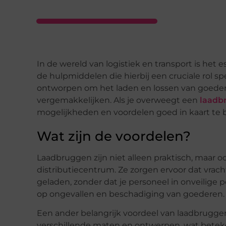
In de wereld van logistiek en transport is het e
de hulpmiddelen die hierbij een cruciale rol sp
ontworpen om het laden en lossen van goedere
vergemakkelijken. Als je overweegt een
laadb
mogelijkheden en voordelen goed in kaart te 
Wat zijn de voordelen?
Laadbruggen zijn niet alleen praktisch, maar oo
distributiecentrum. Ze zorgen ervoor dat vr
geladen, zonder dat je personeel in onveilige p
op ongevallen en beschadiging van goederen.
Een ander belangrijk voordeel van laadbruggen is 
verschillende maten en ontwerpen, wat beteke