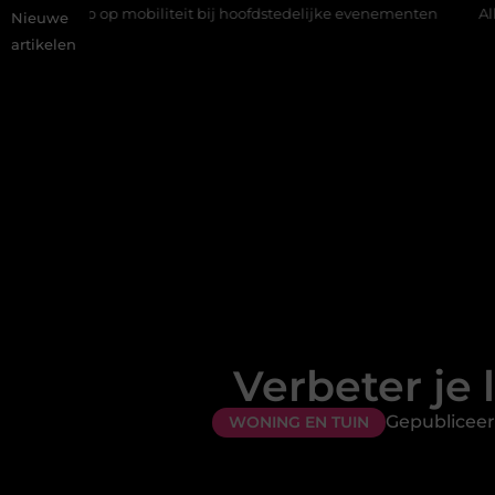
 op mobiliteit bij hoofdstedelijke evenementen
Alles over flexi
Nieuwe
artikelen
Verbeter je 
Gepubliceer
WONING EN TUIN