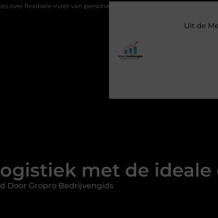
bele inzet van personeel
Staalconstructiebedrijf Molenschot: vak
Uit de M
logistiek met de ideal
d Door Gropro Bedrijvengids