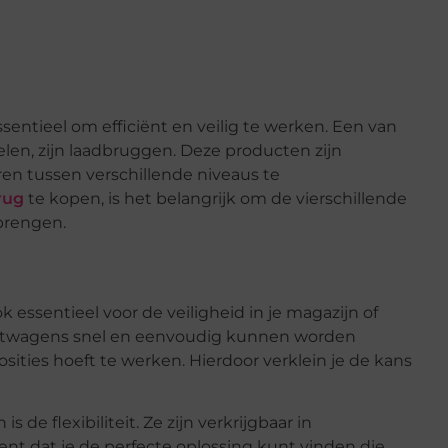
ssentieel om efficiënt en veilig te werken. Een van
elen, zijn laadbruggen. Deze producten zijn
n tussen verschillende niveaus te
rug
te kopen, is het belangrijk om de vierschillende
brengen.
k essentieel voor de veiligheid in je magazijn of
achtwagens snel en eenvoudig kunnen worden
osities hoeft te werken. Hierdoor verklein je de kans
de flexibiliteit. Ze zijn verkrijgbaar in
nt dat je de perfecte oplossing kunt vinden die