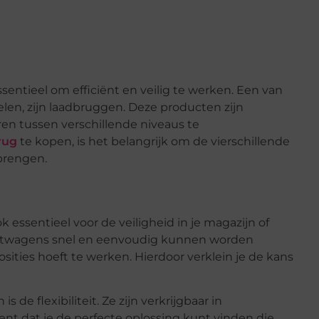
ssentieel om efficiënt en veilig te werken. Een van
elen, zijn laadbruggen. Deze producten zijn
n tussen verschillende niveaus te
rug
te kopen, is het belangrijk om de vierschillende
brengen.
k essentieel voor de veiligheid in je magazijn of
achtwagens snel en eenvoudig kunnen worden
osities hoeft te werken. Hierdoor verklein je de kans
de flexibiliteit. Ze zijn verkrijgbaar in
nt dat je de perfecte oplossing kunt vinden die