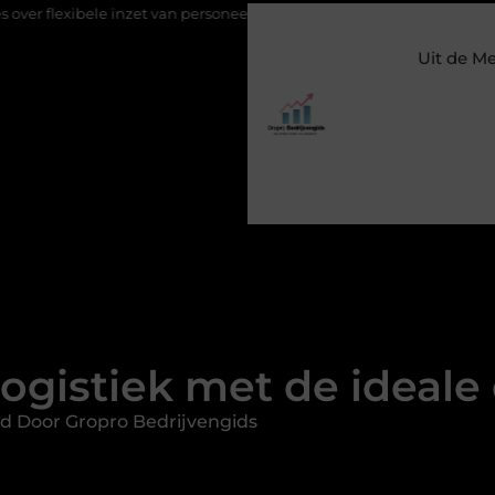
le inzet van personeel
Staalconstructiebedrijf Molenschot: vakm
Uit de M
logistiek met de ideal
d Door Gropro Bedrijvengids