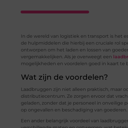
In de wereld van logistiek en transport is het e
de hulpmiddelen die hierbij een cruciale rol sp
ontworpen om het laden en lossen van goedere
vergemakkelijken. Als je overweegt een
laadb
mogelijkheden en voordelen goed in kaart te 
Wat zijn de voordelen?
Laadbruggen zijn niet alleen praktisch, maar oo
distributiecentrum. Ze zorgen ervoor dat vr
geladen, zonder dat je personeel in onveilige p
op ongevallen en beschadiging van goederen.
Een ander belangrijk voordeel van laadbruggen is 
verschillende maten en ontwerpen, wat beteke