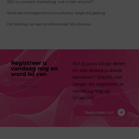
SEO vs content marketing: wat is het verschil?
Verandermanagement consultancy: begin bij gedrag
Het belang van een professioneel SEA bureau
Registreer u
Wil jij jouw blogs delen
vandaag nog en
en een breed publiek
word lid van
ons
bereiken? Wacht niet
platform
langer en registreer je
vandaag nog op
Gropro.nl
Registreer nu!