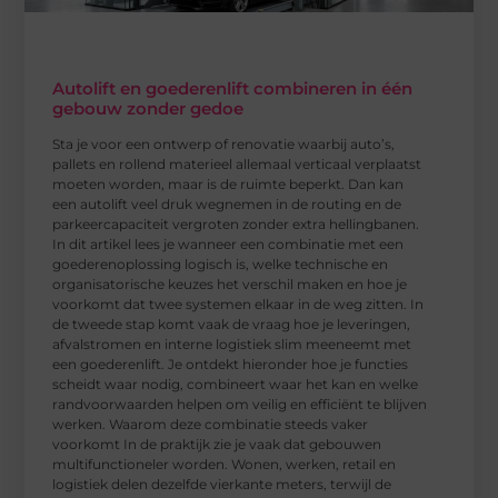
Autolift en goederenlift combineren in één
gebouw zonder gedoe
Sta je voor een ontwerp of renovatie waarbij auto’s,
pallets en rollend materieel allemaal verticaal verplaatst
moeten worden, maar is de ruimte beperkt. Dan kan
een autolift veel druk wegnemen in de routing en de
parkeercapaciteit vergroten zonder extra hellingbanen.
In dit artikel lees je wanneer een combinatie met een
goederenoplossing logisch is, welke technische en
organisatorische keuzes het verschil maken en hoe je
voorkomt dat twee systemen elkaar in de weg zitten. In
de tweede stap komt vaak de vraag hoe je leveringen,
afvalstromen en interne logistiek slim meeneemt met
een goederenlift. Je ontdekt hieronder hoe je functies
scheidt waar nodig, combineert waar het kan en welke
randvoorwaarden helpen om veilig en efficiënt te blijven
werken. Waarom deze combinatie steeds vaker
voorkomt In de praktijk zie je vaak dat gebouwen
multifunctioneler worden. Wonen, werken, retail en
logistiek delen dezelfde vierkante meters, terwijl de