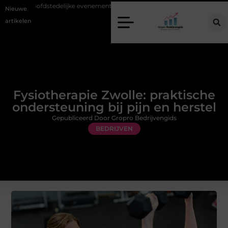
ij hoofdstedelijke evenementen
Alles over flexibele inzet van personeel
Nieuwe
artikelen
Fysiotherapie Zwolle: praktische
ondersteuning bij pijn en herstel
Gepubliceerd Door Gropro Bedrijvengids
BEDRIJVEN