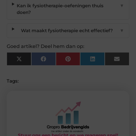
Kan ik fysiotherapie-oefeningen thuis
▼
doen?
Wat maakt fysiotherapie echt effectief?
▼
Goed artikel? Deel hem dan op:
X
Facebook
Pinterest
LinkedIn
Email
(Twitter)
Tags:
Stuur ons een bericht en we reageren snel!