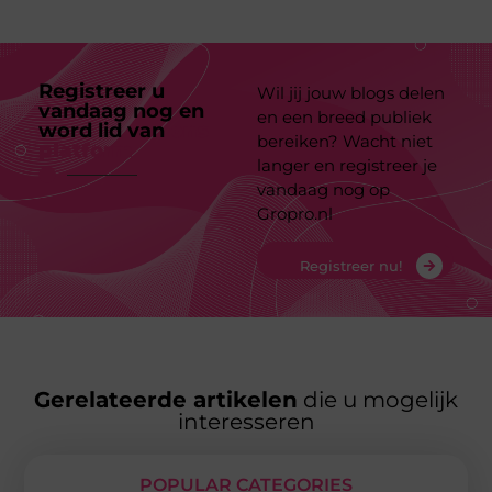
Registreer u
Wil jij jouw blogs delen
vandaag nog en
en een breed publiek
word lid van
ons
bereiken? Wacht niet
platform
langer en registreer je
vandaag nog op
Gropro.nl
Registreer nu!
Gerelateerde artikelen
die u mogelijk
interesseren
POPULAR CATEGORIES