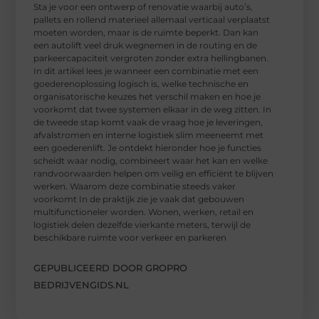
Sta je voor een ontwerp of renovatie waarbij auto’s,
pallets en rollend materieel allemaal verticaal verplaatst
moeten worden, maar is de ruimte beperkt. Dan kan
een autolift veel druk wegnemen in de routing en de
parkeercapaciteit vergroten zonder extra hellingbanen.
In dit artikel lees je wanneer een combinatie met een
goederenoplossing logisch is, welke technische en
organisatorische keuzes het verschil maken en hoe je
voorkomt dat twee systemen elkaar in de weg zitten. In
de tweede stap komt vaak de vraag hoe je leveringen,
afvalstromen en interne logistiek slim meeneemt met
een goederenlift. Je ontdekt hieronder hoe je functies
scheidt waar nodig, combineert waar het kan en welke
randvoorwaarden helpen om veilig en efficiënt te blijven
werken. Waarom deze combinatie steeds vaker
voorkomt In de praktijk zie je vaak dat gebouwen
multifunctioneler worden. Wonen, werken, retail en
logistiek delen dezelfde vierkante meters, terwijl de
beschikbare ruimte voor verkeer en parkeren
GEPUBLICEERD DOOR GROPRO
BEDRIJVENGIDS.NL