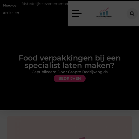
j hoofdstedelijke evenementen
Alles over flexibele inzet van personeel
Nieuwe
artikelen
Food verpakkingen bij een
specialist laten maken?
Gepubliceerd Door Gropro Bedrijvengids
BEDRIJVEN