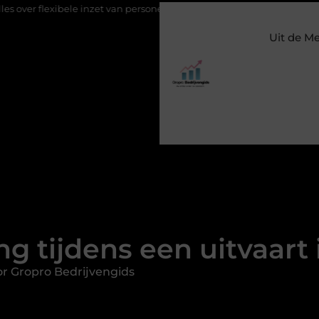
bele inzet van personeel
Staalconstructiebedrijf Molenschot: va
Uit de M
g tijdens een uitvaart
r Gropro Bedrijvengids