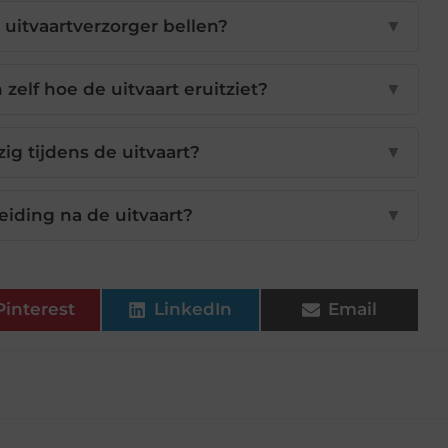
uitvaartverzorger bellen?
▼
elf hoe de uitvaart eruitziet?
▼
g tijdens de uitvaart?
▼
leiding na de uitvaart?
▼
Pinterest
LinkedIn
Email