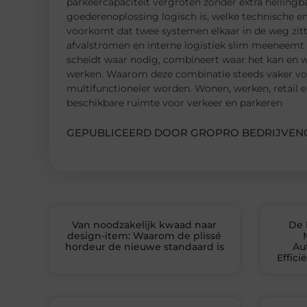
parkeercapaciteit vergroten zonder extra hellingba
goederenoplossing logisch is, welke technische en
voorkomt dat twee systemen elkaar in de weg zitt
afvalstromen en interne logistiek slim meeneemt m
scheidt waar nodig, combineert waar het kan en we
werken. Waarom deze combinatie steeds vaker voo
multifunctioneler worden. Wonen, werken, retail en
beschikbare ruimte voor verkeer en parkeren
GEPUBLICEERD DOOR GROPRO BEDRIJVENG
Van noodzakelijk kwaad naar
De 
design-item: Waarom de plissé
hordeur de nieuwe standaard is
Au
Effic