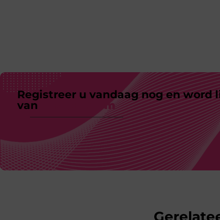
Registreer u vandaag nog en word l
van
ons platform
Gerelatee