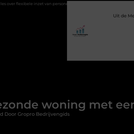
e inzet van personeel
Staalconstructiebedrijf Molenschot: vakma
Uit de M
gezonde woning met ee
d Door Gropro Bedrijvengids