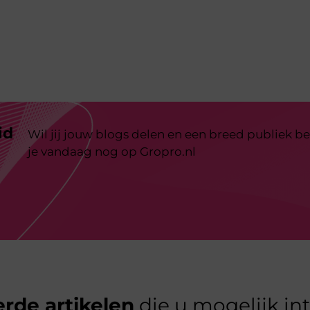
id
Wil jij jouw blogs delen en een breed publiek be
je vandaag nog op Gropro.nl
rde artikelen
die u mogelijk in