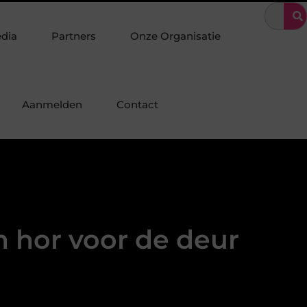
nschap in industriebouw en staalconstructie
Organiseer een unie
edia
Partners
Onze Organisatie
Aanmelden
Contact
n hor voor de deur