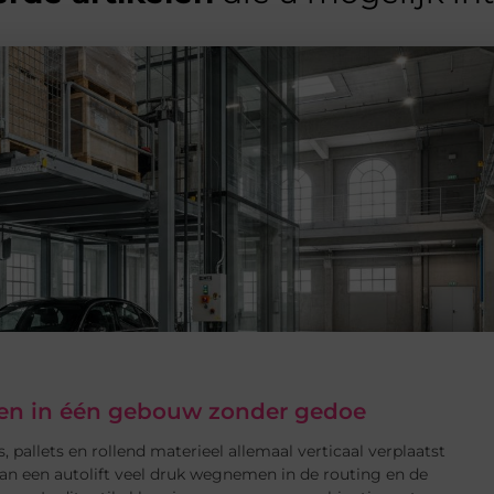
eren in één gebouw zonder gedoe
, pallets en rollend materieel allemaal verticaal verplaatst
an een autolift veel druk wegnemen in de routing en de