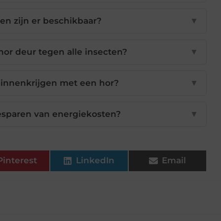
en zijn er beschikbaar?
▼
or deur tegen alle insecten?
▼
t binnenkrijgen met een hor?
▼
besparen van energiekosten?
▼
Pinterest
LinkedIn
Email