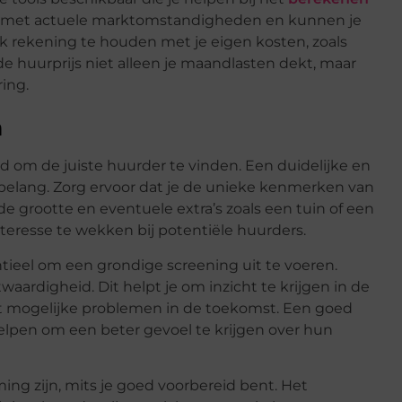
g met actuele marktomstandigheden en kunnen je
ok rekening te houden met je eigen kosten, zoals
de huurprijs niet alleen je maandlasten dekt, maar
ing.
n
ijd om de juiste huurder te vinden. Een duidelijke en
t belang. Zorg ervoor dat je de unieke kenmerken van
de grootte en eventuele extra’s zoals een tuin of een
eresse te wekken bij potentiële huurders.
ntieel om een grondige screening uit te voeren.
aardigheid. Dit helpt je om inzicht te krijgen in de
mt mogelijke problemen in de toekomst. Een goed
elpen om een beter gevoel te krijgen over hun
ng zijn, mits je goed voorbereid bent. Het