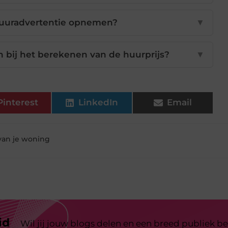
huuradvertentie opnemen?
▼
bij het berekenen van de huurprijs?
▼
Pinterest
LinkedIn
Email
van je woning
id
Wil jij jouw blogs delen en een breed publiek be