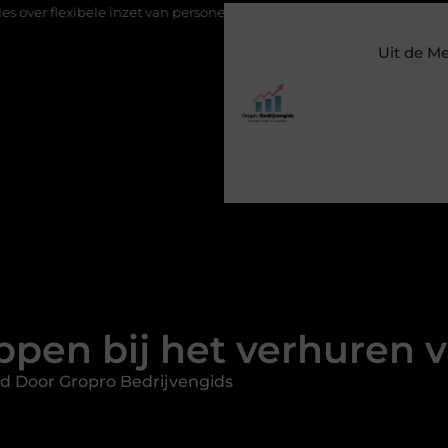
le inzet van personeel
Staalconstructiebedrijf Molenschot: vakm
Uit de M
appen bij het verhuren 
d Door Gropro Bedrijvengids