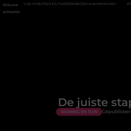
p mobiliteit bij hoofdstedelijke evenementen
Alles over flexibe
Nieuwe
artikelen
De juiste st
Gepubliceer
WONING EN TUIN