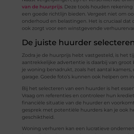
van de huurprijs
. Deze tools houden rekenin
een goede richtlijn bieden. Vergeet niet om o
onderhoud en belastingen. Het is cruciaal dat 
ook zorgt voor een winstgevende verhuurervar
De juiste huurder selectere
Zodra je de huurprijs hebt vastgesteld, is het t
aantrekkelijke advertentie is daarbij van groo
je woning benadrukt, zoals het aantal kamers, 
garage. Goede foto’s kunnen ook helpen om int
Bij het selecteren van een huurder is het esse
Vraag om referenties en controleer hun kredietw
financiële situatie van de huurder en voorko
gesprek met potentiële huurders kan je ook h
geschiktheid.
Woning verhuren kan een lucratieve ondernemi