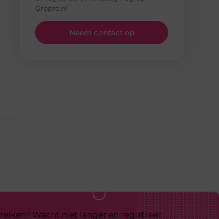
Gropro.nl
Neem contact op
reiken? Wacht niet langer en registreer