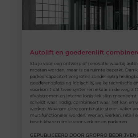
Autolift en goederenlift combin
Sta je voor een ontwerp of renovatie waarbij auto’s
moeten worden, maar is de ruimte beperkt. Dan k
parkeercapaciteit vergroten zonder extra hellingba
goederenoplossing logisch is, welke technische en
voorkomt dat twee systemen elkaar in de weg zitt
afvalstromen en interne logistiek slim meeneemt m
scheidt waar nodig, combineert waar het kan en we
werken. Waarom deze combinatie steeds vaker voo
multifunctioneler worden. Wonen, werken, retail en
beschikbare ruimte voor verkeer en parkeren
GEPUBLICEERD DOOR GROPRO BEDRIJVENG