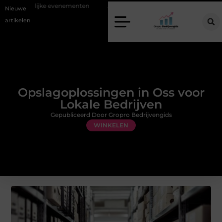
elijke evenementen
Alles over flexibele inzet van personeel
Staal
Nieuwe
artikelen
Opslagoplossingen in Oss voor
Lokale Bedrijven
Gepubliceerd Door Gropro Bedrijvengids
WINKELEN