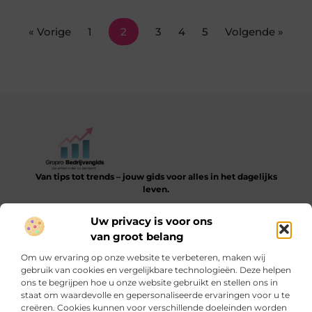
« Vorige
1
2
3
4
5
Volgende »
Van tips tot trends – jouw gids voor alles in het dagelijks
leven.
Verken een gevarieerde collectie blogs en artikelen die je
Uw privacy is voor ons
helpen bij het ontdekken, leren en verbeteren van je dagelijkse
van groot belang
routine.
Om uw ervaring op onze website te verbeteren, maken wij
Bericht categorie
gebruik van cookies en vergelijkbare technologieën. Deze helpen
ons te begrijpen hoe u onze website gebruikt en stellen ons in
staat om waardevolle en gepersonaliseerde ervaringen voor u te
creëren. Cookies kunnen voor verschillende doeleinden worden