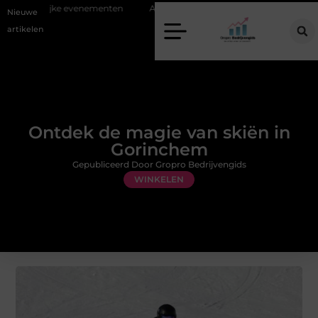
elijke evenementen
Alles over flexibele inzet van personeel
Staalc
Nieuwe
artikelen
Ontdek de magie van skiën in
Gorinchem
Gepubliceerd Door Gropro Bedrijvengids
WINKELEN