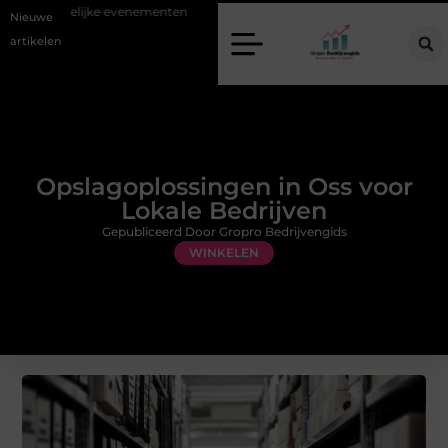
edelijke evenementen
Alles over flexibele inzet van personeel
Staa
Nieuwe
artikelen
Opslagoplossingen in Oss voor
Lokale Bedrijven
Gepubliceerd Door Gropro Bedrijvengids
WINKELEN