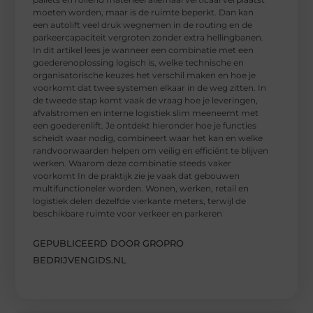
moeten worden, maar is de ruimte beperkt. Dan kan
een autolift veel druk wegnemen in de routing en de
parkeercapaciteit vergroten zonder extra hellingbanen.
In dit artikel lees je wanneer een combinatie met een
goederenoplossing logisch is, welke technische en
organisatorische keuzes het verschil maken en hoe je
voorkomt dat twee systemen elkaar in de weg zitten. In
de tweede stap komt vaak de vraag hoe je leveringen,
afvalstromen en interne logistiek slim meeneemt met
een goederenlift. Je ontdekt hieronder hoe je functies
scheidt waar nodig, combineert waar het kan en welke
randvoorwaarden helpen om veilig en efficiënt te blijven
werken. Waarom deze combinatie steeds vaker
voorkomt In de praktijk zie je vaak dat gebouwen
multifunctioneler worden. Wonen, werken, retail en
logistiek delen dezelfde vierkante meters, terwijl de
beschikbare ruimte voor verkeer en parkeren
GEPUBLICEERD DOOR GROPRO
BEDRIJVENGIDS.NL