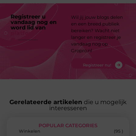
Registreer u
Wil jij jouw blogs delen
vandaag nog en
en een breed publiek
word lid van
ons
bereiken? Wacht niet
platform
langer en registreer je
vandaag nog op
Gropro.nl
Registreer nu!
Gerelateerde artikelen
die u mogelijk
interesseren
POPULAR CATEGORIES
Winkelen
(95 )