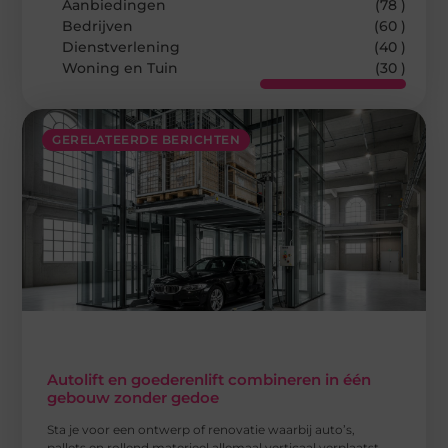
Aanbiedingen
(78 )
Bedrijven
(60 )
Dienstverlening
(40 )
Woning en Tuin
(30 )
GERELATEERDE BERICHTEN
Autolift en goederenlift combineren in één
gebouw zonder gedoe
Sta je voor een ontwerp of renovatie waarbij auto’s,
pallets en rollend materieel allemaal verticaal verplaatst