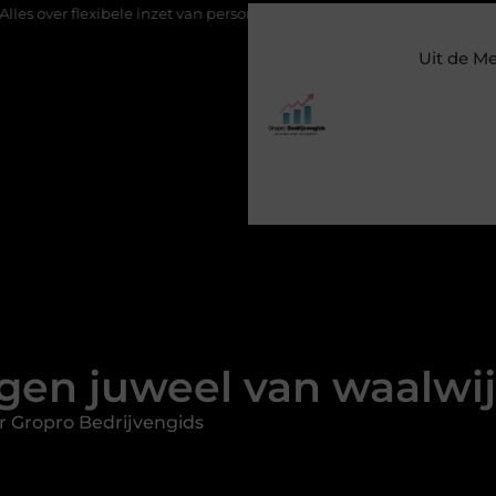
 inzet van personeel
Staalconstructiebedrijf Molenschot: vakman
Uit de M
gen juweel van waalwij
r Gropro Bedrijvengids