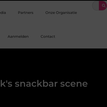
schap in industriebouw en staalconstructie
Organiseer een unie
edia
Partners
Onze Organisatie
Aanmelden
Contact
k's snackbar scene