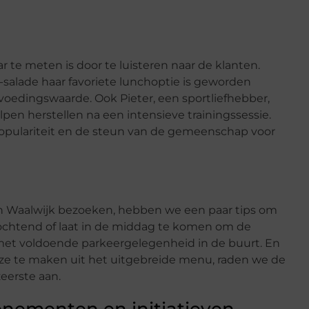
te meten is door te luisteren naar de klanten.
a-salade haar favoriete lunchoptie is geworden
oedingswaarde. Ook Pieter, een sportliefhebber,
pen herstellen na een intensieve trainingssessie.
opulariteit en de steun van de gemeenschap voor
in Waalwijk bezoeken, hebben we een paar tips om
e ochtend of laat in de middag te komen om de
 met voldoende parkeergelegenheid in de buurt. En
e te maken uit het uitgebreide menu, raden we de
zeerste aan.
enementen en initiatieven