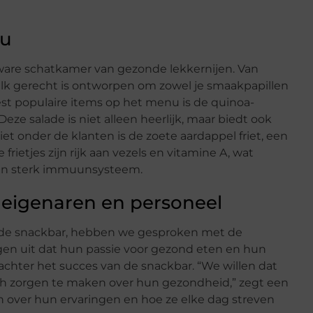
nu
ware schatkamer van gezonde lekkernijen. Van
 elk gerecht is ontworpen om zowel je smaakpapillen
est populaire items op het menu is de quinoa-
eze salade is niet alleen heerlijk, maar biedt ook
et onder de klanten is de zoete aardappel friet, een
 frietjes zijn rijk aan vezels en vitamine A, wat
een sterk immuunsysteem.
 eigenaren en personeel
an de snackbar, hebben we gesproken met de
gen uit dat hun passie voor gezond eten en hun
 achter het succes van de snackbar. “We willen dat
ch zorgen te maken over hun gezondheid,” zegt een
n over hun ervaringen en hoe ze elke dag streven