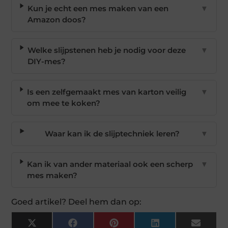
Kun je echt een mes maken van een
▼
Amazon doos?
Welke slijpstenen heb je nodig voor deze
▼
DIY-mes?
Is een zelfgemaakt mes van karton veilig
▼
om mee te koken?
Waar kan ik de slijptechniek leren?
▼
Kan ik van ander materiaal ook een scherp
▼
mes maken?
Goed artikel? Deel hem dan op:
X
Facebook
Pinterest
LinkedIn
Email