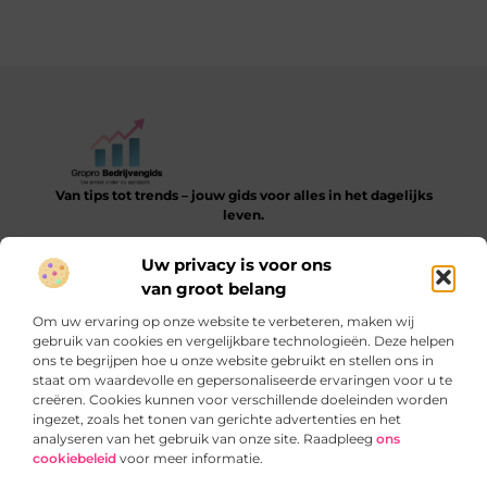
Van tips tot trends – jouw gids voor alles in het dagelijks
leven.
Verken een gevarieerde collectie blogs en artikelen die je
Uw privacy is voor ons
helpen bij het ontdekken, leren en verbeteren van je dagelijkse
van groot belang
routine.
Om uw ervaring op onze website te verbeteren, maken wij
Bericht categorie
gebruik van cookies en vergelijkbare technologieën. Deze helpen
ons te begrijpen hoe u onze website gebruikt en stellen ons in
staat om waardevolle en gepersonaliseerde ervaringen voor u te
creëren. Cookies kunnen voor verschillende doeleinden worden
ingezet, zoals het tonen van gerichte advertenties en het
Onze informatie
analyseren van het gebruik van onze site. Raadpleeg
ons
cookiebeleid
voor meer informatie.
SEO‑backlinks kopen: slimme truc of gevaarlijke sprong?
Verdien geld met je website: zo begin je slim en blijvend