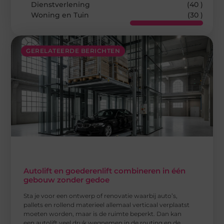
Dienstverlening
(40 )
Woning en Tuin
(30 )
GERELATEERDE BERICHTEN
Autolift en goederenlift combineren in één
gebouw zonder gedoe
Sta je voor een ontwerp of renovatie waarbij auto’s,
pallets en rollend materieel allemaal verticaal verplaatst
moeten worden, maar is de ruimte beperkt. Dan kan
een autolift veel druk wegnemen in de routing en de