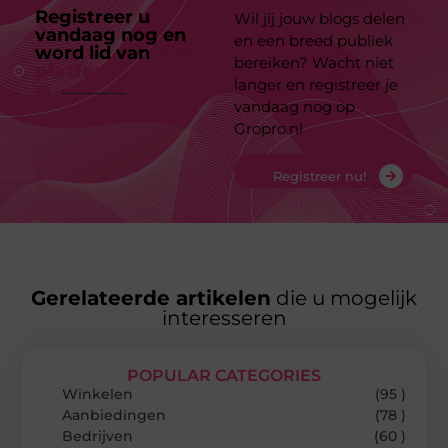
Registreer u
Wil jij jouw blogs delen
vandaag nog en
en een breed publiek
word lid van
ons
bereiken? Wacht niet
platform
langer en registreer je
vandaag nog op
Gropro.nl
Registreer nu!
Gerelateerde artikelen
die u mogelijk
interesseren
POPULAR CATEGORIES
Winkelen
(95 )
Aanbiedingen
(78 )
Bedrijven
(60 )