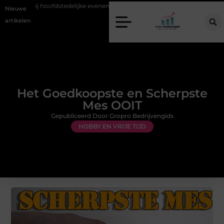
it bij hoofdstedelijke evenementen
Alles over flexibele inzet van perso
Nieuwe
artikelen
Het Goedkoopste en Scherpste
Mes OOIT
Gepubliceerd Door Gropro Bedrijvengids
HOBBY EN VRIJE TIJD