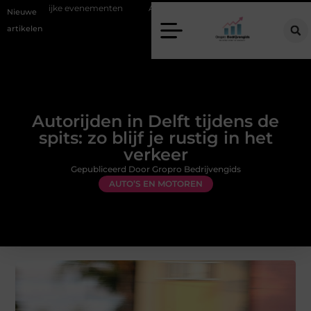
elijke evenementen
Alles over flexibele inzet van personeel
Staalc
Nieuwe
artikelen
Autorijden in Delft tijdens de
spits: zo blijf je rustig in het
verkeer
Gepubliceerd Door Gropro Bedrijvengids
AUTO’S EN MOTOREN