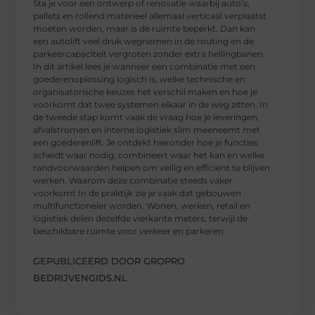
Sta je voor een ontwerp of renovatie waarbij auto’s,
pallets en rollend materieel allemaal verticaal verplaatst
moeten worden, maar is de ruimte beperkt. Dan kan
een autolift veel druk wegnemen in de routing en de
parkeercapaciteit vergroten zonder extra hellingbanen.
In dit artikel lees je wanneer een combinatie met een
goederenoplossing logisch is, welke technische en
organisatorische keuzes het verschil maken en hoe je
voorkomt dat twee systemen elkaar in de weg zitten. In
de tweede stap komt vaak de vraag hoe je leveringen,
afvalstromen en interne logistiek slim meeneemt met
een goederenlift. Je ontdekt hieronder hoe je functies
scheidt waar nodig, combineert waar het kan en welke
randvoorwaarden helpen om veilig en efficiënt te blijven
werken. Waarom deze combinatie steeds vaker
voorkomt In de praktijk zie je vaak dat gebouwen
multifunctioneler worden. Wonen, werken, retail en
logistiek delen dezelfde vierkante meters, terwijl de
beschikbare ruimte voor verkeer en parkeren
GEPUBLICEERD DOOR GROPRO
BEDRIJVENGIDS.NL