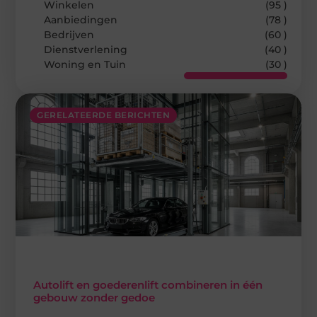
Winkelen
(95 )
Aanbiedingen
(78 )
Bedrijven
(60 )
Dienstverlening
(40 )
Woning en Tuin
(30 )
GERELATEERDE BERICHTEN
Autolift en goederenlift combineren in één
gebouw zonder gedoe