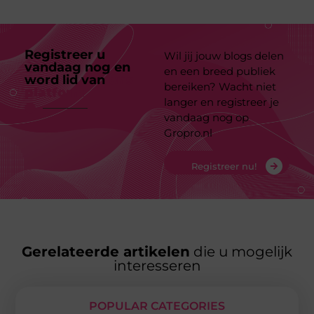
Registreer u
Wil jij jouw blogs delen
vandaag nog en
en een breed publiek
word lid van
ons
bereiken? Wacht niet
platform
langer en registreer je
vandaag nog op
Gropro.nl
Registreer nu!
Gerelateerde artikelen
die u mogelijk
interesseren
POPULAR CATEGORIES