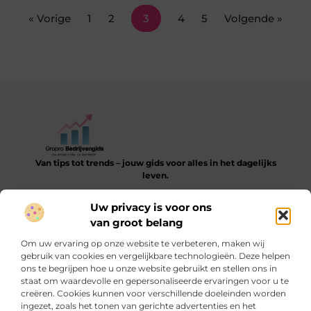
« Vorige
1
2
3
4
5
Volgende »
Van tips tot trends – jouw gids voor alles in het dagelijks
leven.
Verken een gevarieerde collectie blogs en artikelen die je
Uw privacy is voor ons
helpen bij het ontdekken, leren en verbeteren van je dagelijkse
van groot belang
routine.
Om uw ervaring op onze website te verbeteren, maken wij
Bericht categorie
gebruik van cookies en vergelijkbare technologieën. Deze helpen
ons te begrijpen hoe u onze website gebruikt en stellen ons in
staat om waardevolle en gepersonaliseerde ervaringen voor u te
creëren. Cookies kunnen voor verschillende doeleinden worden
ingezet, zoals het tonen van gerichte advertenties en het