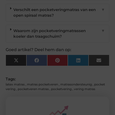
Verschilt een pocketveringmatras van een
▼
open spiraal matras?
Waarom zijn pocketveringmatrassen
▼
koeler dan traagschuim?
Goed artikel? Deel hem dan op:
X
Facebook
Pinterest
LinkedIn
Email
(Twitter)
Tags:
latex matras
,
matras pocketveren
,
matrasondersteunig
,
pocket
vering
,
pocketveren matras
,
pocketvering
,
vering matras