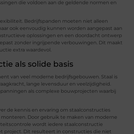
ossingen die voldoen aan de geldende normen en
exibiliteit. Bedrijfspanden moeten niet alleen
g, maar ook eenvoudig kunnen worden aangepast aan
structieve oplossingen en een doordacht ontwerp
past zonder ingrijpende verbouwingen. Dit maakt
uctie extra waardevol.
ie als solide basis
nt van veel moderne bedrijfsgebouwen. Staal is
aagkracht, lange levensduur en veelzijdigheid.
erspanningen als complexe bouwprojecten waarbij
ver de kennis en ervaring om staalconstructies
e monteren. Door gebruik te maken van moderne
eitscontrole wordt iedere staalconstructie
project. Dit resulteert in constructies die niet