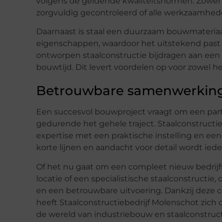
volgens de geldende kwaliteitsnormen. Zowel 
zorgvuldig gecontroleerd of alle werkzaamhed
Daarnaast is staal een duurzaam bouwmateriaal.
eigenschappen, waardoor het uitstekend past
ontworpen staalconstructie bijdragen aan een 
bouwtijd. Dit levert voordelen op voor zowel he
Betrouwbare samenwerking 
Een succesvol bouwproject vraagt om een par
gedurende het gehele traject. Staalconstruct
expertise met een praktische instelling en ee
korte lijnen en aandacht voor detail wordt iede
Of het nu gaat om een compleet nieuw bedrij
locatie of een specialistische staalconstruc
en een betrouwbare uitvoering. Dankzij deze c
heeft Staalconstructiebedrijf Molenschot zic
de wereld van industriebouw en staalconstruct