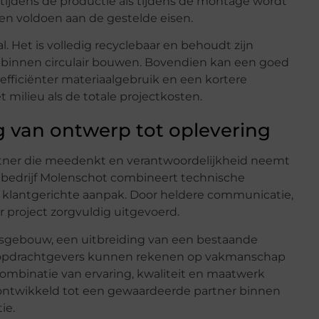
tijdens de productie als tijdens de montage wordt
en voldoen aan de gestelde eisen.
 Het is volledig recyclebaar en behoudt zijn
 binnen circulair bouwen. Bovendien kan een goed
efficiënter materiaalgebruik en een kortere
t milieu als de totale projectkosten.
van ontwerp tot oplevering
tner die meedenkt en verantwoordelijkheid neemt
iebedrijf Molenschot combineert technische
n klantgerichte aanpak. Door heldere communicatie,
r project zorgvuldig uitgevoerd.
fsgebouw, een uitbreiding van een bestaande
tie, opdrachtgevers kunnen rekenen op vakmanschap
ombinatie van ervaring, kwaliteit en maatwerk
h ontwikkeld tot een gewaardeerde partner binnen
ie.