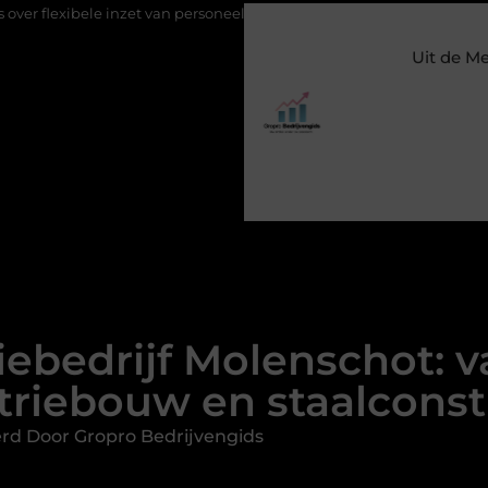
inzet van personeel
Staalconstructiebedrijf Molenschot: vakmans
Uit de M
iebedrijf Molenschot:
triebouw en staalconst
rd Door Gropro Bedrijvengids