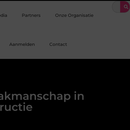
chap in industriebouw en staalconstructie
Organiseer een unieke
edia
Partners
Onze Organisatie
Aanmelden
Contact
 vakmanschap in
ructie