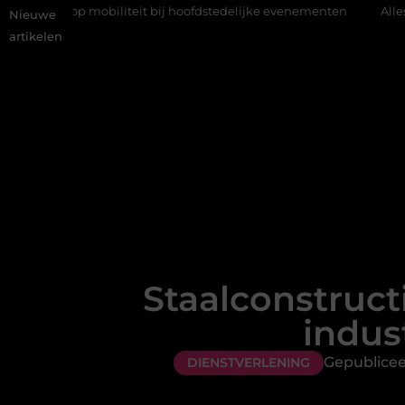
obiliteit bij hoofdstedelijke evenementen
Alles over flexibele 
Nieuwe
artikelen
Staalconstruct
indus
Gepublicee
DIENSTVERLENING