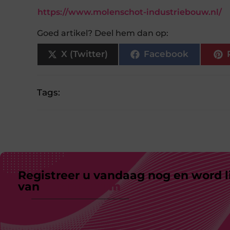
https://www.molenschot-industriebouw.nl/
Goed artikel? Deel hem dan op:
X (Twitter)
Facebook
Tags:
Registreer u vandaag nog en word l
van
ons platform