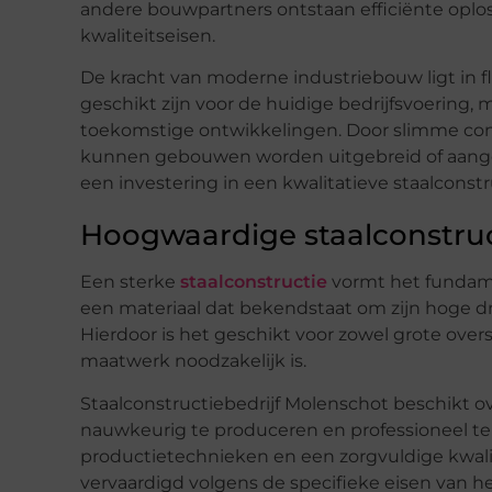
andere bouwpartners ontstaan efficiënte opl
kwaliteitseisen.
De kracht van moderne industriebouw ligt in fl
geschikt zijn voor de huidige bedrijfsvoerin
toekomstige ontwikkelingen. Door slimme con
kunnen gebouwen worden uitgebreid of aange
een investering in een kwalitatieve staalconstr
Hoogwaardige staalconstruct
Een sterke
staalconstructie
vormt het fundame
een materiaal dat bekendstaat om zijn hoge dr
Hierdoor is het geschikt voor zowel grote ov
maatwerk noodzakelijk is.
Staalconstructiebedrijf Molenschot beschikt o
nauwkeurig te produceren en professioneel t
productietechnieken en een zorgvuldige kwalit
vervaardigd volgens de specifieke eisen van het 