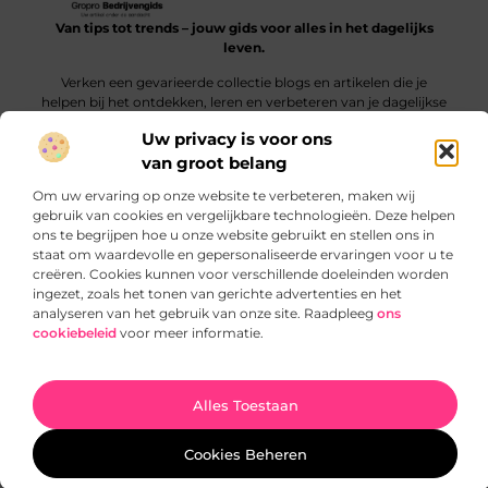
Van tips tot trends – jouw gids voor alles in het dagelijks
leven.
Verken een gevarieerde collectie blogs en artikelen die je
helpen bij het ontdekken, leren en verbeteren van je dagelijkse
routine.
Uw privacy is voor ons
van groot belang
Bericht categorie
Om uw ervaring op onze website te verbeteren, maken wij
gebruik van cookies en vergelijkbare technologieën. Deze helpen
ons te begrijpen hoe u onze website gebruikt en stellen ons in
staat om waardevolle en gepersonaliseerde ervaringen voor u te
Onze informatie
creëren. Cookies kunnen voor verschillende doeleinden worden
ingezet, zoals het tonen van gerichte advertenties en het
SEO‑backlinks kopen: slimme truc of gevaarlijke sprong?
Verdien geld met je website: zo begin je slim en blijvend
analyseren van het gebruik van onze site. Raadpleeg
ons
cookiebeleid
voor meer informatie.
Website index
Cookiebeleid (EU)
Ga Naar Bo
Alles Toestaan
@2025 www.gropro.nl. All Right Reserved.
Cookies Beheren