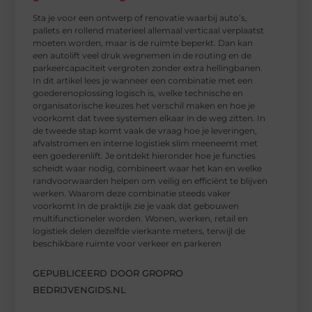
Sta je voor een ontwerp of renovatie waarbij auto’s,
pallets en rollend materieel allemaal verticaal verplaatst
moeten worden, maar is de ruimte beperkt. Dan kan
een autolift veel druk wegnemen in de routing en de
parkeercapaciteit vergroten zonder extra hellingbanen.
In dit artikel lees je wanneer een combinatie met een
goederenoplossing logisch is, welke technische en
organisatorische keuzes het verschil maken en hoe je
voorkomt dat twee systemen elkaar in de weg zitten. In
de tweede stap komt vaak de vraag hoe je leveringen,
afvalstromen en interne logistiek slim meeneemt met
een goederenlift. Je ontdekt hieronder hoe je functies
scheidt waar nodig, combineert waar het kan en welke
randvoorwaarden helpen om veilig en efficiënt te blijven
werken. Waarom deze combinatie steeds vaker
voorkomt In de praktijk zie je vaak dat gebouwen
multifunctioneler worden. Wonen, werken, retail en
logistiek delen dezelfde vierkante meters, terwijl de
beschikbare ruimte voor verkeer en parkeren
GEPUBLICEERD DOOR GROPRO
BEDRIJVENGIDS.NL