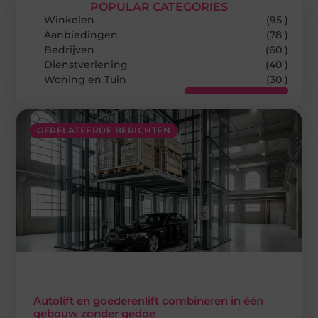
POPULAR CATEGORIES
Winkelen
(95 )
Aanbiedingen
(78 )
Bedrijven
(60 )
Dienstverlening
(40 )
Woning en Tuin
(30 )
GERELATEERDE BERICHTEN
Autolift en goederenlift combineren in één
gebouw zonder gedoe