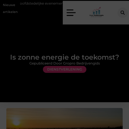
bij hoofdstedelijke evenementen
Alles over flexibele inzet van personee
Nieuwe
artikelen
Is zonne energie de toekomst?
Gepubliceerd Door Gropro Bedrijvengids
DIENSTVERLENING