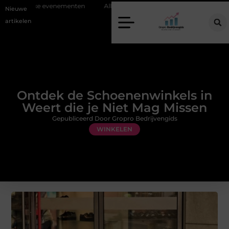
jke evenementen
Alles over flexibele inzet van personeel
Staalcons
Nieuwe
artikelen
Ontdek de Schoenenwinkels in
Weert die je Niet Mag Missen
Gepubliceerd Door Gropro Bedrijvengids
WINKELEN