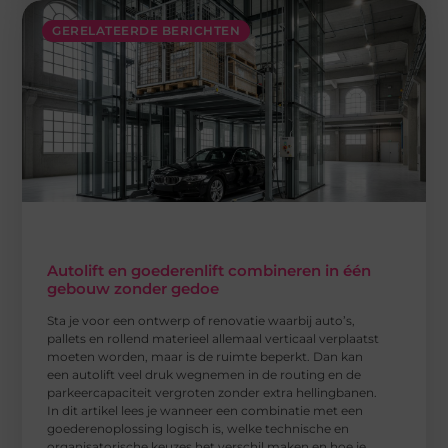
GERELATEERDE BERICHTEN
Autolift en goederenlift combineren in één
gebouw zonder gedoe
Sta je voor een ontwerp of renovatie waarbij auto’s,
pallets en rollend materieel allemaal verticaal verplaatst
moeten worden, maar is de ruimte beperkt. Dan kan
een autolift veel druk wegnemen in de routing en de
parkeercapaciteit vergroten zonder extra hellingbanen.
In dit artikel lees je wanneer een combinatie met een
goederenoplossing logisch is, welke technische en
organisatorische keuzes het verschil maken en hoe je