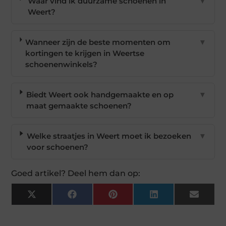
Waar vind ik duurzame schoenen in
▼
Weert?
Wanneer zijn de beste momenten om
▼
kortingen te krijgen in Weertse
schoenenwinkels?
Biedt Weert ook handgemaakte en op
▼
maat gemaakte schoenen?
Welke straatjes in Weert moet ik bezoeken
▼
voor schoenen?
Goed artikel? Deel hem dan op:
X
Facebook
Pinterest
LinkedIn
Email
(Twitter)