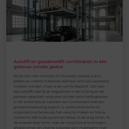
Autolift en goederenlift combineren in één
gebouw zonder gedoe
Sta je voor een ontwerp of renovatie waarbij auto’s,
pallets en rollend materieel allemaal verticaal verplaatst
moeten worden, maar is de ruimte beperkt. Dan kan
een autolift veel druk wegnemen in de routing en de
parkeercapaciteit vergroten zonder extra hellingbanen.
In dit artikel lees je wanneer een combinatie met een
goederenoplossing logisch is, welke technische en
organisatorische keuzes het verschil maken en hoe je
voorkomt dat twee systemen elkaar in de weg zitten. In
de tweede stap komt vaak de vraag hoe je leveringen,
afvalstromen en interne logistiek slim meeneemt met