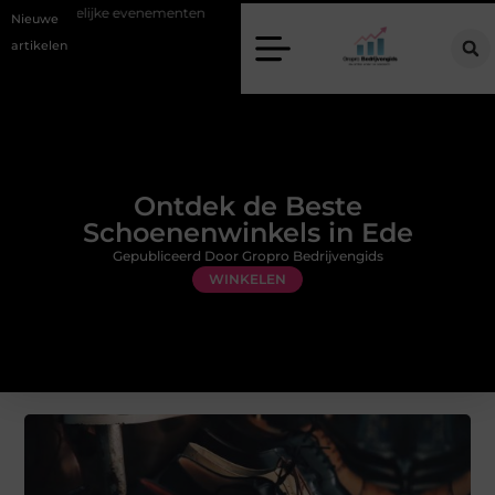
delijke evenementen
Alles over flexibele inzet van personeel
Staal
Nieuwe
artikelen
Ontdek de Beste
Schoenenwinkels in Ede
Gepubliceerd Door Gropro Bedrijvengids
WINKELEN