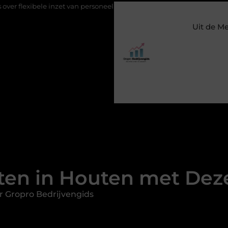
zet van personeel
Staalconstructiebedrijf Molenschot: vakmansch
Uit de M
ten in Houten met Deze
r Gropro Bedrijvengids