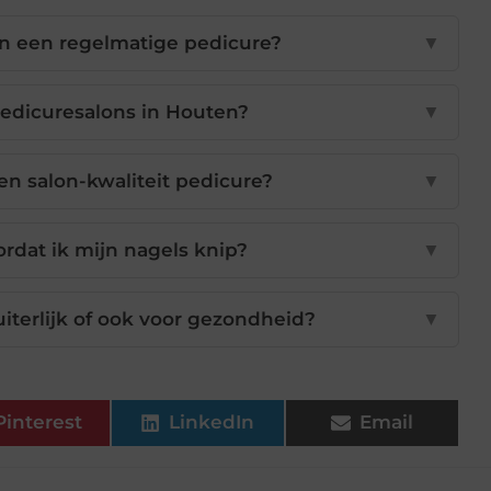
an een regelmatige pedicure?
▼
pedicuresalons in Houten?
▼
een salon-kwaliteit pedicure?
▼
rdat ik mijn nagels knip?
▼
uiterlijk of ook voor gezondheid?
▼
Pinterest
LinkedIn
Email