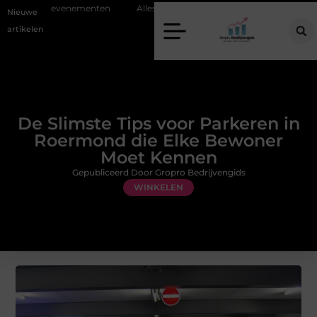
e evenementen
Alles over flexibele inzet van personeel
Staalconst
Nieuwe
artikelen
De Slimste Tips voor Parkeren in
Roermond die Elke Bewoner
Moet Kennen
Gepubliceerd Door Gropro Bedrijvengids
WINKELEN