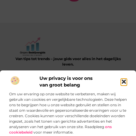
Van tips tot trends – jouw gids voor alles in het dagelijks
leven.
Verken een gevarieerde collectie blogs en artikelen die je
Uw privacy is voor ons
helpen bij het ontdekken, leren en verbeteren van je dagelijkse
van groot belang
routine.
Om uw ervaring op onze website te verbeteren, maken wij
Bericht categorie
gebruik van cookies en vergelijkbare technologieën. Deze helpen
ons te begrijpen hoe u onze website gebruikt en stellen ons in
staat om waardevolle en gepersonaliseerde ervaringen voor u te
creëren. Cookies kunnen voor verschillende doeleinden worden
ingezet, zoals het tonen van gerichte advertenties en het
Onze informatie
analyseren van het gebruik van onze site. Raadpleeg
ons
cookiebeleid
voor meer informatie.
SEO‑backlinks kopen: slimme truc of gevaarlijke sprong?
Verdien geld met je website: zo begin je slim en blijvend