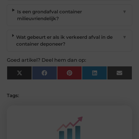
Is een grondafval container
▼
milieuvriendelijk?
Wat gebeurt er als ik verkeerd afval in de
▼
container deponeer?
Goed artikel? Deel hem dan op:
X
Facebook
Pinterest
LinkedIn
Email
(Twitter)
Tags: