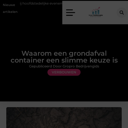
teit bij hoofdstedelijke evenementen
Alles over flexibele inzet van per
Nieuwe
artikelen
Waarom een grondafval
container een slimme keuze is
Gepubliceerd Door Gropro Bedrijvengids
VERBOUWEN