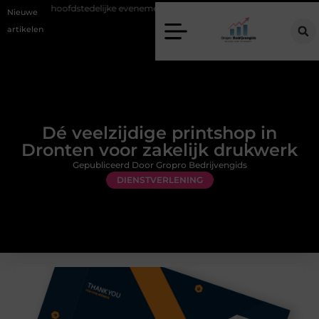
it bij hoofdstedelijke evenementen
Alles over flexibele inzet van perso
Nieuwe
artikelen
Dé veelzijdige printshop in
Dronten voor zakelijk drukwerk
Gepubliceerd Door Gropro Bedrijvengids
DIENSTVERLENING