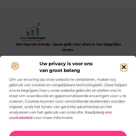
Van tips tot trends – jouw gids voor alles in het dagelijks
leven.
Verken een gevarieerde collectie blogs en artikelen die je
Uw privacy is voor ons
helpen bij het ontdekken, leren en verbeteren van je dagelijkse
van groot belang
routine.
Om uw ervaring op onze website te verbeteren, maken wij
Bericht categorie
gebruik van cookies en vergelijkbare technologieën. Deze helpen
ons te begrijpen hoe u onze website gebruikt en stellen ons in
staat om waardevolle en gepersonaliseerde ervaringen voor u te
creëren. Cookies kunnen voor verschillende doeleinden worden
ingezet, zoals het tonen van gerichte advertenties en het
Onze informatie
analyseren van het gebruik van onze site. Raadpleeg
ons
cookiebeleid
voor meer informatie.
SEO‑backlinks kopen: slimme truc of gevaarlijke sprong?
Verdien geld met je website: zo begin je slim en blijvend