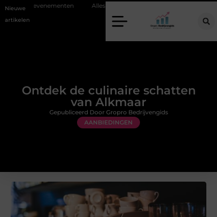
 evenementen
Alles over flexibele inzet van personeel
Staalconstru
Nieuwe
artikelen
Ontdek de culinaire schatten
van Alkmaar
Gepubliceerd Door Gropro Bedrijvengids
AANBIEDINGEN