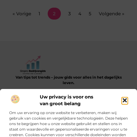
« Vorige
1
2
3
4
5
Volgende »
Van tips tot trends – jouw gids voor alles in het dagelijks
leven.
Verken een gevarieerde collectie blogs en artikelen die je
Uw privacy is voor ons
helpen bij het ontdekken, leren en verbeteren van je dagelijkse
van groot belang
routine.
Om uw ervaring op onze website te verbeteren, maken wij
Bericht categorie
gebruik van cookies en vergelijkbare technologieën. Deze helpen
ons te begrijpen hoe u onze website gebruikt en stellen ons in
staat om waardevolle en gepersonaliseerde ervaringen voor u te
creëren. Cookies kunnen voor verschillende doeleinden worden