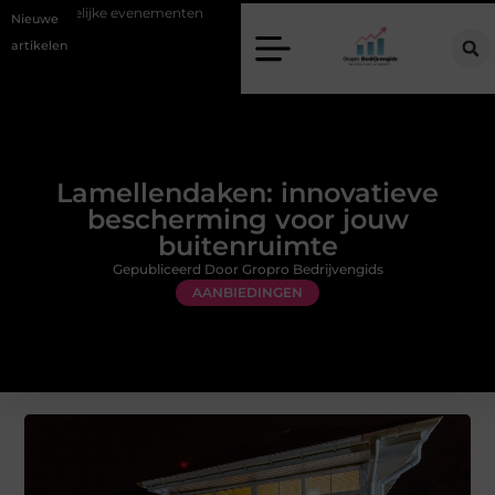
delijke evenementen
Alles over flexibele inzet van personeel
Staal
Nieuwe
artikelen
Lamellendaken: innovatieve
bescherming voor jouw
buitenruimte
Gepubliceerd Door Gropro Bedrijvengids
AANBIEDINGEN