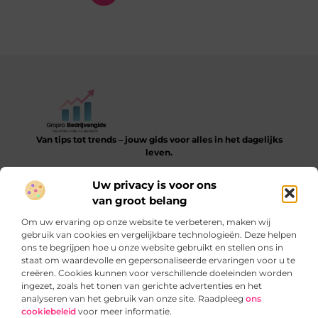
Van tips tot trends – jouw gids voor alles in het dagelijks
leven.
Verken een gevarieerde collectie blogs en artikelen die je
Uw privacy is voor ons
helpen bij het ontdekken, leren en verbeteren van je dagelijkse
van groot belang
routine.
Om uw ervaring op onze website te verbeteren, maken wij
Bericht categorie
gebruik van cookies en vergelijkbare technologieën. Deze helpen
ons te begrijpen hoe u onze website gebruikt en stellen ons in
staat om waardevolle en gepersonaliseerde ervaringen voor u te
creëren. Cookies kunnen voor verschillende doeleinden worden
ingezet, zoals het tonen van gerichte advertenties en het
Onze informatie
analyseren van het gebruik van onze site. Raadpleeg
ons
cookiebeleid
voor meer informatie.
SEO‑backlinks kopen: slimme truc of gevaarlijke sprong?
Verdien geld met je website: zo begin je slim en blijvend