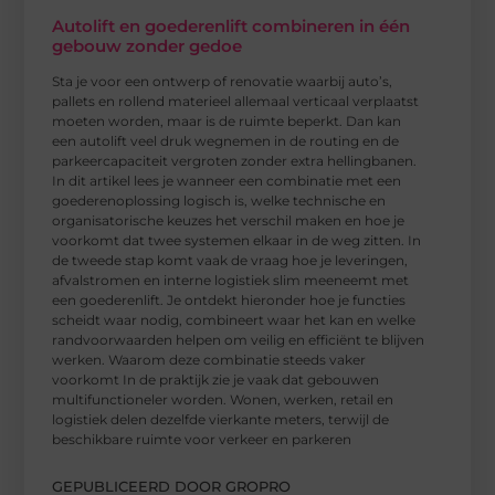
Autolift en goederenlift combineren in één
gebouw zonder gedoe
Sta je voor een ontwerp of renovatie waarbij auto’s,
pallets en rollend materieel allemaal verticaal verplaatst
moeten worden, maar is de ruimte beperkt. Dan kan
een autolift veel druk wegnemen in de routing en de
parkeercapaciteit vergroten zonder extra hellingbanen.
In dit artikel lees je wanneer een combinatie met een
goederenoplossing logisch is, welke technische en
organisatorische keuzes het verschil maken en hoe je
voorkomt dat twee systemen elkaar in de weg zitten. In
de tweede stap komt vaak de vraag hoe je leveringen,
afvalstromen en interne logistiek slim meeneemt met
een goederenlift. Je ontdekt hieronder hoe je functies
scheidt waar nodig, combineert waar het kan en welke
randvoorwaarden helpen om veilig en efficiënt te blijven
werken. Waarom deze combinatie steeds vaker
voorkomt In de praktijk zie je vaak dat gebouwen
multifunctioneler worden. Wonen, werken, retail en
logistiek delen dezelfde vierkante meters, terwijl de
beschikbare ruimte voor verkeer en parkeren
GEPUBLICEERD DOOR GROPRO