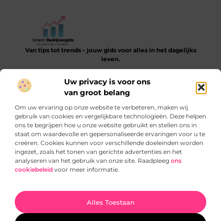
Van tips tot trends – jouw gids voor alles in het dagelijks
leven.
Verken een gevarieerde collectie blogs en artikelen die je
Uw privacy is voor ons
helpen bij het ontdekken, leren en verbeteren van je dagelijkse
van groot belang
routine.
Om uw ervaring op onze website te verbeteren, maken wij
Bericht categorie
gebruik van cookies en vergelijkbare technologieën. Deze helpen
ons te begrijpen hoe u onze website gebruikt en stellen ons in
staat om waardevolle en gepersonaliseerde ervaringen voor u te
creëren. Cookies kunnen voor verschillende doeleinden worden
ingezet, zoals het tonen van gerichte advertenties en het
Onze informatie
analyseren van het gebruik van onze site. Raadpleeg
ons
cookiebeleid
voor meer informatie.
SEO‑backlinks kopen: slimme truc of gevaarlijke sprong?
Verdien geld met je website: zo begin je slim en blijvend
Ga Naar Bo
Alles Toestaan
Website index
Cookiebeleid (EU)