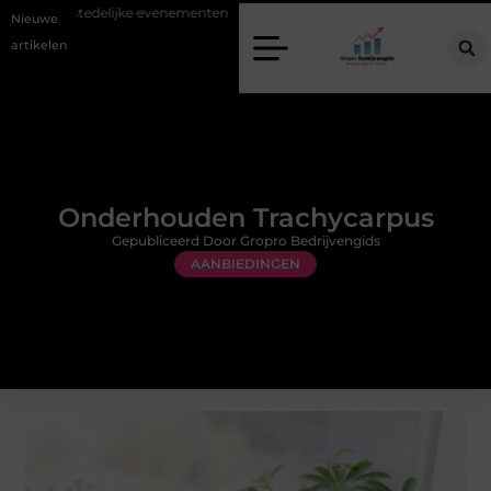
oofdstedelijke evenementen
Alles over flexibele inzet van personeel
Nieuwe
artikelen
Onderhouden Trachycarpus
Gepubliceerd Door Gropro Bedrijvengids
AANBIEDINGEN