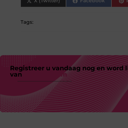
X (Twitter)
Facebook
Tags:
Registreer u vandaag nog en word l
van
ons platform