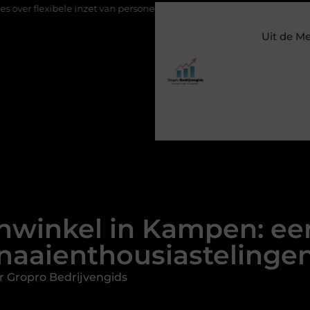
inzet van personeel
Staalconstructiebedrijf Molenschot: vakmans
Uit de M
nwinkel in Kampen: een
naaienthousiastelinge
r Gropro Bedrijvengids