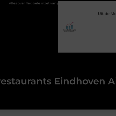
les over flexibele inzet van personeel
Staalconstructiebedrijf Mo
Uit de M
restaurants Eindhoven A