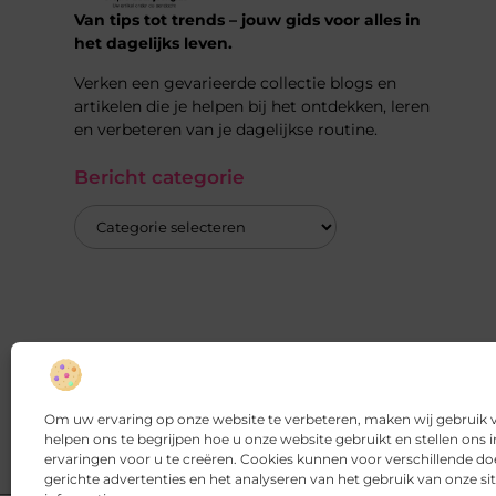
Van tips tot trends – jouw gids voor alles in
het dagelijks leven.
Verken een gevarieerde collectie blogs en
artikelen die je helpen bij het ontdekken, leren
en verbeteren van je dagelijkse routine.
Bericht categorie
Om uw ervaring op onze website te verbeteren, maken wij gebruik v
helpen ons te begrijpen hoe u onze website gebruikt en stellen ons
ervaringen voor u te creëren. Cookies kunnen voor verschillende do
gerichte advertenties en het analyseren van het gebruik van onze s