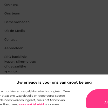
Over ons
Ons team
Beroemdheden
Uit de Media
Contact
Aanmelden
SEO‑backlinks
kopen: slimme truc
of gevaarlijke
sprong?
Verdien geld met je
Uw privacy is voor ons van groot belang
website: zo begin
je slim en blijvend
an cookies en vergelijkbare technologieën. Deze
 in staat om waardevolle en gepersonaliseerde
eleinden worden ingezet, zoals het tonen van
Al
ite. Raadpleeg
ons cookiebeleid
voor meer