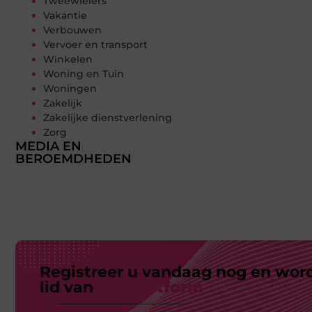
Tweewielers
Vakantie
Verbouwen
Vervoer en transport
Winkelen
Woning en Tuin
Woningen
Zakelijk
Zakelijke dienstverlening
Zorg
MEDIA EN
BEROEMDHEDEN
Registreer u vandaag nog en wor
lid van
ons platform