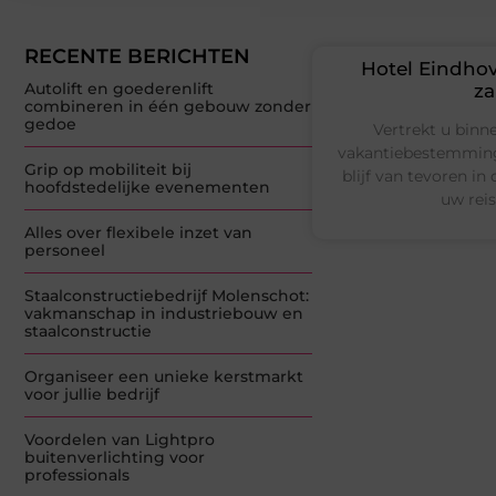
RECENTE BERICHTEN
Hotel Eindhov
Autolift en goederenlift
za
combineren in één gebouw zonder
gedoe
Vertrekt u binn
vakantiebestemming?
Grip op mobiliteit bij
blijf van tevoren in
hoofdstedelijke evenementen
uw reis
Alles over flexibele inzet van
personeel
Staalconstructiebedrijf Molenschot:
vakmanschap in industriebouw en
staalconstructie
Organiseer een unieke kerstmarkt
voor jullie bedrijf
Voordelen van Lightpro
buitenverlichting voor
professionals