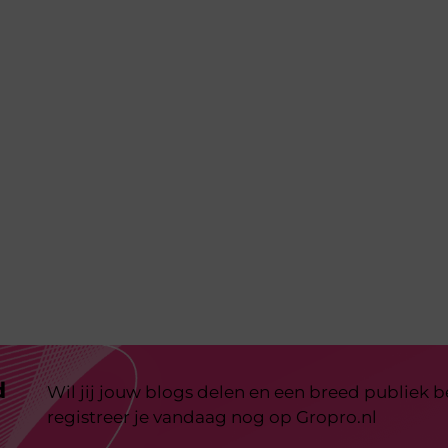
d
Wil jij jouw blogs delen en een breed publiek 
registreer je vandaag nog op Gropro.nl