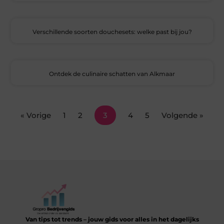
Verschillende soorten douchesets: welke past bij jou?
Ontdek de culinaire schatten van Alkmaar
« Vorige
1
2
3
4
5
Volgende »
Van tips tot trends – jouw gids voor alles in het dagelijks