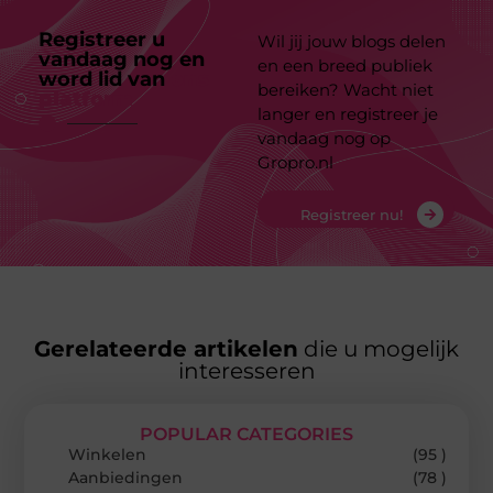
Registreer u
Wil jij jouw blogs delen
vandaag nog en
en een breed publiek
word lid van
ons
bereiken? Wacht niet
platform
langer en registreer je
vandaag nog op
Gropro.nl
Registreer nu!
Gerelateerde artikelen
die u mogelijk
interesseren
POPULAR CATEGORIES
Winkelen
(95 )
Aanbiedingen
(78 )