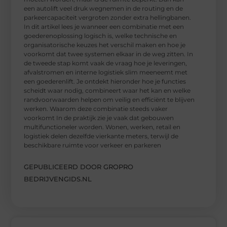
een autolift veel druk wegnemen in de routing en de
parkeercapaciteit vergroten zonder extra hellingbanen.
In dit artikel lees je wanneer een combinatie met een
goederenoplossing logisch is, welke technische en
organisatorische keuzes het verschil maken en hoe je
voorkomt dat twee systemen elkaar in de weg zitten. In
de tweede stap komt vaak de vraag hoe je leveringen,
afvalstromen en interne logistiek slim meeneemt met
een goederenlift. Je ontdekt hieronder hoe je functies
scheidt waar nodig, combineert waar het kan en welke
randvoorwaarden helpen om veilig en efficiënt te blijven
werken. Waarom deze combinatie steeds vaker
voorkomt In de praktijk zie je vaak dat gebouwen
multifunctioneler worden. Wonen, werken, retail en
logistiek delen dezelfde vierkante meters, terwijl de
beschikbare ruimte voor verkeer en parkeren
GEPUBLICEERD DOOR GROPRO
BEDRIJVENGIDS.NL