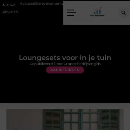
j hoofdstedelijke evenementen
Alles over flexibele inzet van personeel
Nieuwe
artikelen
Loungesets voor in je tuin
Gepubliceerd Door Gropro Bedrijvengids
AANBIEDINGEN