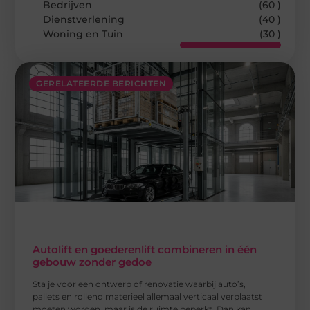
Bedrijven
(60 )
Dienstverlening
(40 )
Woning en Tuin
(30 )
GERELATEERDE BERICHTEN
Autolift en goederenlift combineren in één
gebouw zonder gedoe
Sta je voor een ontwerp of renovatie waarbij auto’s,
pallets en rollend materieel allemaal verticaal verplaatst
moeten worden, maar is de ruimte beperkt. Dan kan