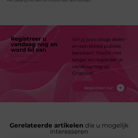
Het belang van een professioneel SEA bureau
Registreer u
Wil jij jouw blogs delen
vandaag nog en
en een breed publiek
word lid van
ons
bereiken? Wacht niet
platform
langer en registreer je
vandaag nog op
Gropro.nl
Registreer nu!
Gerelateerde artikelen
die u mogelijk
interesseren