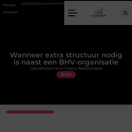
ij hoofdstedelijke evenementen
Alles over flexibele inzet van personeel
Nieuwe
artikelen
Wanneer extra structuur nodig
is naast een BHV-organisatie
Gepubliceerd Door Gropro Bedrijvengids
BLOG