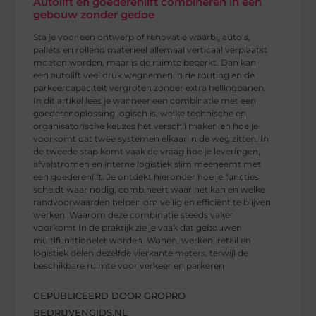
Autolift en goederenlift combineren in één
gebouw zonder gedoe
Sta je voor een ontwerp of renovatie waarbij auto’s,
pallets en rollend materieel allemaal verticaal verplaatst
moeten worden, maar is de ruimte beperkt. Dan kan
een autolift veel druk wegnemen in de routing en de
parkeercapaciteit vergroten zonder extra hellingbanen.
In dit artikel lees je wanneer een combinatie met een
goederenoplossing logisch is, welke technische en
organisatorische keuzes het verschil maken en hoe je
voorkomt dat twee systemen elkaar in de weg zitten. In
de tweede stap komt vaak de vraag hoe je leveringen,
afvalstromen en interne logistiek slim meeneemt met
een goederenlift. Je ontdekt hieronder hoe je functies
scheidt waar nodig, combineert waar het kan en welke
randvoorwaarden helpen om veilig en efficiënt te blijven
werken. Waarom deze combinatie steeds vaker
voorkomt In de praktijk zie je vaak dat gebouwen
multifunctioneler worden. Wonen, werken, retail en
logistiek delen dezelfde vierkante meters, terwijl de
beschikbare ruimte voor verkeer en parkeren
GEPUBLICEERD DOOR GROPRO
BEDRIJVENGIDS.NL