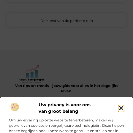
De kunst van de perfecte tuin
Van tips tot trends – jouw gids voor alles in het dagelijks
leven.
Verken een gevarieerde collectie blogs en artikelen die je
Uw privacy is voor ons
helpen bij het ontdekken, leren en verbeteren van je dagelijkse
van groot belang
routine.
Om uw ervaring op onze website te verbeteren, maken wij
Bericht categorie
gebruik van cookies en vergelijkbare technologieën. Deze helpen
ons te begrijpen hoe u onze website gebruikt en stellen ons in