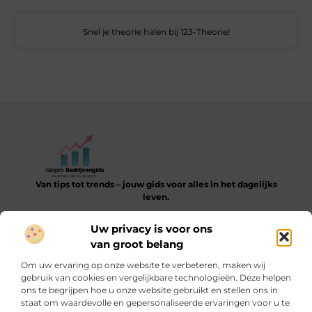
Snel je theorie halen bij 123-Theorie!
Van tips tot trends – jouw gids voor alles in het dagelijks
leven.
Verken een gevarieerde collectie blogs en artikelen die je
Uw privacy is voor ons
helpen bij het ontdekken, leren en verbeteren van je dagelijkse
van groot belang
routine.
Om uw ervaring op onze website te verbeteren, maken wij
Bericht categorie
gebruik van cookies en vergelijkbare technologieën. Deze helpen
ons te begrijpen hoe u onze website gebruikt en stellen ons in
staat om waardevolle en gepersonaliseerde ervaringen voor u te