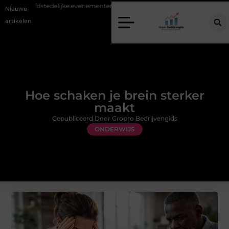
j hoofdstedelijke evenementen
Alles over flexibele inzet van personeel
Nieuwe
artikelen
Hoe schaken je brein sterker
maakt
Gepubliceerd Door Gropro Bedrijvengids
ONDERWIJS