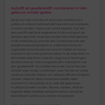
Autolift en goederenlift combineren in één
gebouw zonder gedoe
Sta je voor een ontwerp of renovatie waarbij auto’s,
pallets en rollend materieel allemaal verticaal verplaatst
moeten worden, maar is de ruimte beperkt. Dan kan
een autolift veel druk wegnemen in de routing en de
parkeercapaciteit vergroten zonder extra hellingbanen.
In dit artikel lees je wanneer een combinatie met een
goederenoplossing logisch is, welke technische en
organisatorische keuzes het verschil maken en hoe je
voorkomt dat twee systemen elkaar in de weg zitten. In
de tweede stap komt vaak de vraag hoe je leveringen,
afvalstromen en interne logistiek slim meeneemt met
een goederenlift. Je ontdekt hieronder hoe je functies
scheidt waar nodig, combineert waar het kan en welke
randvoorwaarden helpen om veilig en efficiënt te blijven
werken. Waarom deze combinatie steeds vaker
voorkomt In de praktijk zie je vaak dat gebouwen
multifunctioneler worden. Wonen, werken, retail en
logistiek delen dezelfde vierkante meters, terwijl de
beschikbare ruimte voor verkeer en parkeren