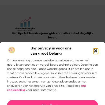
Van tips tot trends – jouw gids voor alles in het dagelijks
leven.
Verken een gevarieerde collectie blogs en artikelen die je
Uw privacy is voor ons
helpen bij het ontdekken, leren en verbeteren van je dagelijkse
van groot belang
routine.
Om uw ervaring op onze website te verbeteren, maken wij
Bericht categorie
gebruik van cookies en vergelijkbare technologieën. Deze helpen
ons te begrijpen hoe u onze website gebruikt en stellen ons in
staat om waardevolle en gepersonaliseerde ervaringen voor u te
creëren. Cookies kunnen voor verschillende doeleinden worden
ingezet, zoals het tonen van gerichte advertenties en het
Onze informatie
analyseren van het gebruik van onze site. Raadpleeg
ons
cookiebeleid
voor meer informatie.
SEO‑backlinks kopen: slimme truc of gevaarlijke sprong?
Verdien geld met je website: zo begin je slim en blijvend
Ga Naar Bo