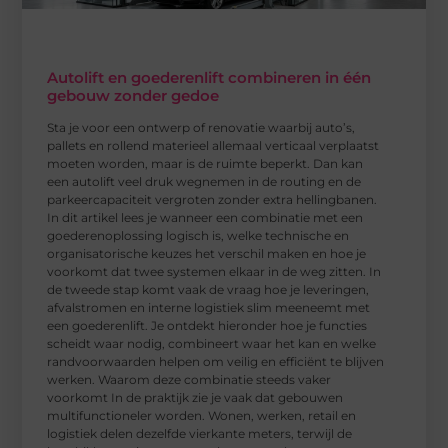
Autolift en goederenlift combineren in één
gebouw zonder gedoe
Sta je voor een ontwerp of renovatie waarbij auto’s,
pallets en rollend materieel allemaal verticaal verplaatst
moeten worden, maar is de ruimte beperkt. Dan kan
een autolift veel druk wegnemen in de routing en de
parkeercapaciteit vergroten zonder extra hellingbanen.
In dit artikel lees je wanneer een combinatie met een
goederenoplossing logisch is, welke technische en
organisatorische keuzes het verschil maken en hoe je
voorkomt dat twee systemen elkaar in de weg zitten. In
de tweede stap komt vaak de vraag hoe je leveringen,
afvalstromen en interne logistiek slim meeneemt met
een goederenlift. Je ontdekt hieronder hoe je functies
scheidt waar nodig, combineert waar het kan en welke
randvoorwaarden helpen om veilig en efficiënt te blijven
werken. Waarom deze combinatie steeds vaker
voorkomt In de praktijk zie je vaak dat gebouwen
multifunctioneler worden. Wonen, werken, retail en
logistiek delen dezelfde vierkante meters, terwijl de