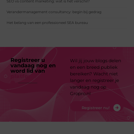
SEO vs content marketing: wat is het verschil?
Verandermanagement consultancy: begin bij gedrag
Het belang van een professioneel SEA bureau
Registreer u
Wil jij jouw blogs delen
vandaag nog en
en een breed publiek
word lid van
ons
bereiken? Wacht niet
platform
langer en registreer je
vandaag nog op
Gropro.nl
Registreer nu!