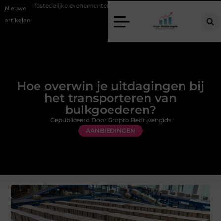
 hoofdstedelijke evenementen
Alles over flexibele inzet van personeel
Nieuwe
artikelen
Hoe overwin je uitdagingen bij
het transporteren van
bulkgoederen?
Gepubliceerd Door Gropro Bedrijvengids
AANBIEDINGEN