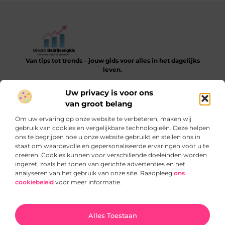
Van tips tot trends – jouw gids voor alles in het dagelijks
leven.
Verken een gevarieerde collectie blogs en artikelen die je
Uw privacy is voor ons
helpen bij het ontdekken, leren en verbeteren van je dagelijkse
van groot belang
routine.
Om uw ervaring op onze website te verbeteren, maken wij
Bericht categorie
gebruik van cookies en vergelijkbare technologieën. Deze helpen
ons te begrijpen hoe u onze website gebruikt en stellen ons in
staat om waardevolle en gepersonaliseerde ervaringen voor u te
creëren. Cookies kunnen voor verschillende doeleinden worden
ingezet, zoals het tonen van gerichte advertenties en het
Onze informatie
analyseren van het gebruik van onze site. Raadpleeg
ons
cookiebeleid
voor meer informatie.
SEO‑backlinks kopen: slimme truc of gevaarlijke sprong?
Verdien geld met je website: zo begin je slim en blijvend
Ga Naar Bo
Alles Toestaan
Website index
Cookiebeleid (EU)