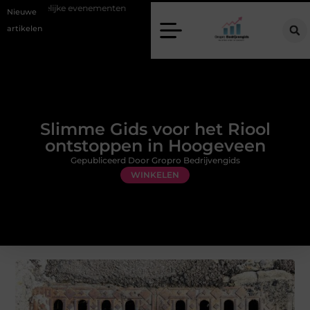
elijke evenementen
Alles over flexibele inzet van personeel
Staalc
Nieuwe
artikelen
Slimme Gids voor het Riool
ontstoppen in Hoogeveen
Gepubliceerd Door Gropro Bedrijvengids
WINKELEN