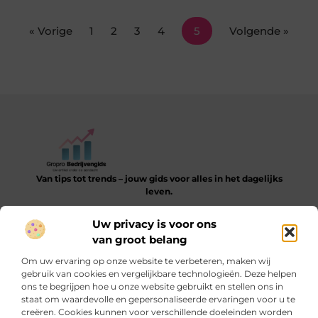
« Vorige
1
2
3
4
5
Volgende »
Van tips tot trends – jouw gids voor alles in het dagelijks
leven.
Verken een gevarieerde collectie blogs en artikelen die je
Uw privacy is voor ons
helpen bij het ontdekken, leren en verbeteren van je dagelijkse
van groot belang
routine.
Om uw ervaring op onze website te verbeteren, maken wij
Bericht categorie
gebruik van cookies en vergelijkbare technologieën. Deze helpen
ons te begrijpen hoe u onze website gebruikt en stellen ons in
staat om waardevolle en gepersonaliseerde ervaringen voor u te
creëren. Cookies kunnen voor verschillende doeleinden worden