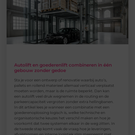
Autolift en goederenlift combineren in één
gebouw zonder gedoe
Sta je voor een ontwerp of renovatie waarbij auto’s,
pallets en rollend materieel allemaal verticaal verplaatst
moeten worden, maar is de ruimte beperkt. Dan kan
een autolift veel druk wegnemen in de routing en de
parkeercapaciteit vergroten zonder extra hellingbanen.
In dit artikel lees je wanneer een combinatie met een
goederenoplossing logisch is, welke technische en
organisatorische keuzes het verschil maken en hoe je
voorkomt dat twee systemen elkaar in de weg zitten. In
de tweede stap komt vaak de vraag hoe je leveringen,
afvalstromen en interne logistiek slim meeneemt met