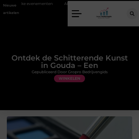
elijke evenementen
Alles over flexibele inzet van personeel
Staalc
Nieuwe
artikelen
Ontdek de Schitterende Kunst
in Gouda – Een
Gepubliceerd Door Gropro Bedrijvengids
WINKELEN