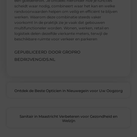
een goederenlift. Je ontdekt hieronder hoe je functies
scheidt waar nodig, combineert waar het kan en welke
randvoorwaarden helpen om veilig en efficiënt te blijven
werken. Waarom deze combinatie steeds vaker
voorkomt In de praktijk zie je vaak dat gebouwen
multifunctioneler worden. Wonen, werken, retail en
logistiek delen dezelfde vierkante meters, terwijl de
beschikbare ruimte voor verkeer en parkeren
GEPUBLICEERD DOOR GROPRO
BEDRIJVENGIDS.NL
Ontdek de Beste Opticien in Nieuwegein voor Uw Oogzorg
Sanitair in Maastricht Verbeteren voor Gezondheid en
Welzijn