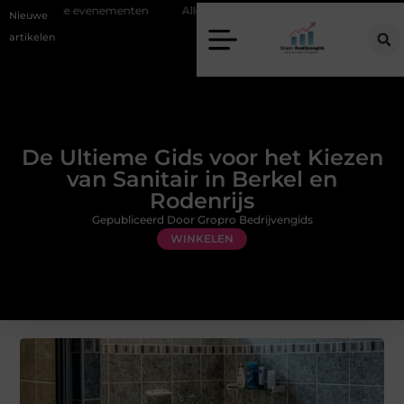
ke evenementen
Alles over flexibele inzet van personeel
Staalconst
Nieuwe
artikelen
De Ultieme Gids voor het Kiezen
van Sanitair in Berkel en
Rodenrijs
Gepubliceerd Door Gropro Bedrijvengids
WINKELEN