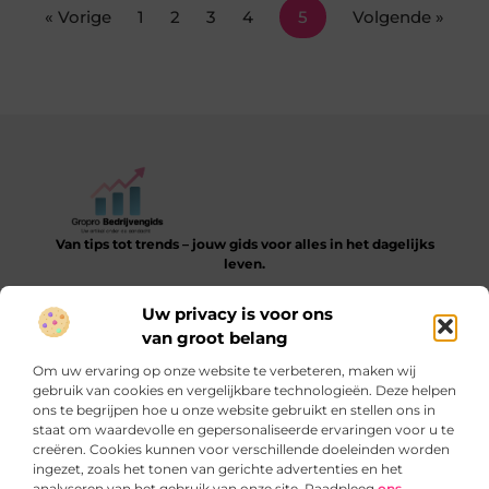
« Vorige
1
2
3
4
5
Volgende »
Van tips tot trends – jouw gids voor alles in het dagelijks
leven.
Verken een gevarieerde collectie blogs en artikelen die je
Uw privacy is voor ons
helpen bij het ontdekken, leren en verbeteren van je dagelijkse
van groot belang
routine.
Om uw ervaring op onze website te verbeteren, maken wij
Bericht categorie
gebruik van cookies en vergelijkbare technologieën. Deze helpen
ons te begrijpen hoe u onze website gebruikt en stellen ons in
staat om waardevolle en gepersonaliseerde ervaringen voor u te
creëren. Cookies kunnen voor verschillende doeleinden worden
ingezet, zoals het tonen van gerichte advertenties en het
Onze informatie
analyseren van het gebruik van onze site. Raadpleeg
ons