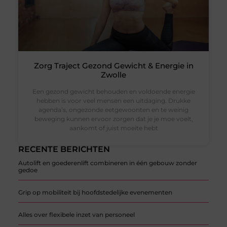
Zorg Traject Gezond Gewicht & Energie in
Zwolle
Een gezond gewicht behouden en voldoende energie
hebben is voor veel mensen een uitdaging. Drukke
agenda’s, ongezonde eetgewoonten en te weinig
beweging kunnen ervoor zorgen dat je je moe voelt,
aankomt of juist moeite hebt
RECENTE BERICHTEN
Autolift en goederenlift combineren in één gebouw zonder
gedoe
Grip op mobiliteit bij hoofdstedelijke evenementen
Alles over flexibele inzet van personeel