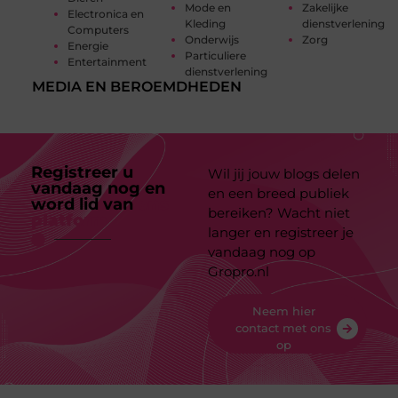
Mode en
Zakelijke
Electronica en
Kleding
dienstverlening
Computers
Onderwijs
Zorg
Energie
Particuliere
Entertainment
dienstverlening
MEDIA EN BEROEMDHEDEN
Registreer u
Wil jij jouw blogs delen
vandaag nog en
en een breed publiek
word lid van
ons
bereiken? Wacht niet
platform
langer en registreer je
vandaag nog op
Gropro.nl
Neem hier
contact met ons
op