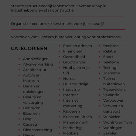
Staalconstructiebedrijf Molenschot: vakmanschap in
industriebouw en staalconstructie
Organiseer een unieke kerstmarkt voor jullie bedrijf
Voordelen van Lightpro buitenverlichting voor professionals
Eten en drinken
Rechten
CATEGORIEËN
Financieel
Relatie
Gezondheid
Sport
Aanbiedingen
Groothandel
Telefonie
Afvalverwerking
Hobby en vrije
Testing
Architectuur
tijd
Toerisme
Auto’s en
Horeca
Tuin en
Motoren
Huishoudelijk
buitenleven
Banen en
Industrie
Tweewielers
opleidingen
Internet
Vakantie
Beauty en
Internet
Verbouwen
verzorging
marketing
Vervoer en
Bedrijven
Kinderen
transport
Bloemen
Kunst en Kitsch
Winkelen
Blog
Management
Woning en Tuin
Cadeau
Marketing
Woningen
Dienstverlening
Meubels
Zakelijk
Dieren