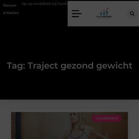
e
Grip op mobiliteit bij hoofdstedelijke evenementen
Alles over 
Nieuwe
artikelen
Tag: Traject gezond gewicht
GEZONDHEID