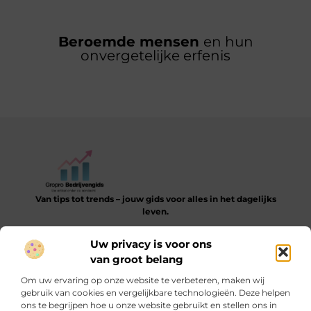
Beroemde mensen
en hun
onvergetelijke erfenis
Van tips tot trends – jouw gids voor alles in het dagelijks
leven.
Verken een gevarieerde collectie blogs en artikelen die je
Uw privacy is voor ons
helpen bij het ontdekken, leren en verbeteren van je dagelijkse
van groot belang
routine.
Om uw ervaring op onze website te verbeteren, maken wij
Bericht categorie
gebruik van cookies en vergelijkbare technologieën. Deze helpen
ons te begrijpen hoe u onze website gebruikt en stellen ons in