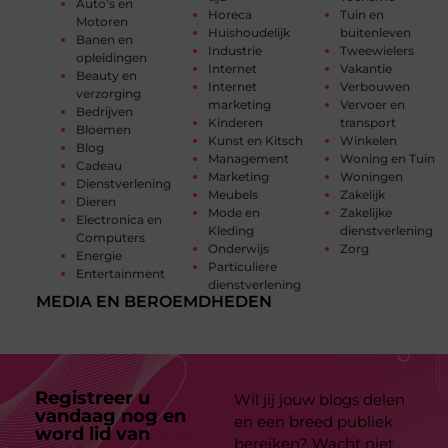
Auto’s en
Horeca
Tuin en
Motoren
Huishoudelijk
buitenleven
Banen en
Industrie
Tweewielers
opleidingen
Internet
Vakantie
Beauty en
Internet
Verbouwen
verzorging
marketing
Vervoer en
Bedrijven
Kinderen
transport
Bloemen
Kunst en Kitsch
Winkelen
Blog
Management
Woning en Tuin
Cadeau
Marketing
Woningen
Dienstverlening
Meubels
Zakelijk
Dieren
Mode en
Zakelijke
Electronica en
Kleding
dienstverlening
Computers
Onderwijs
Zorg
Energie
Particuliere
Entertainment
dienstverlening
MEDIA EN BEROEMDHEDEN
Registreer u
Wil jij jouw blogs delen
vandaag nog en
en een breed publiek
word lid van
ons
bereiken? Wacht niet