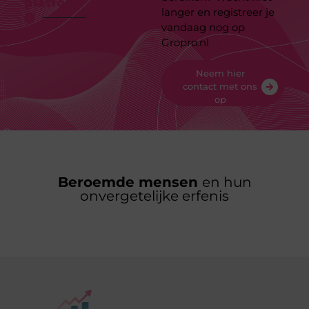
platform
langer en registreer je
vandaag nog op
Gropro.nl
Neem hier
contact met ons
op
Beroemde mensen
en hun
onvergetelijke erfenis