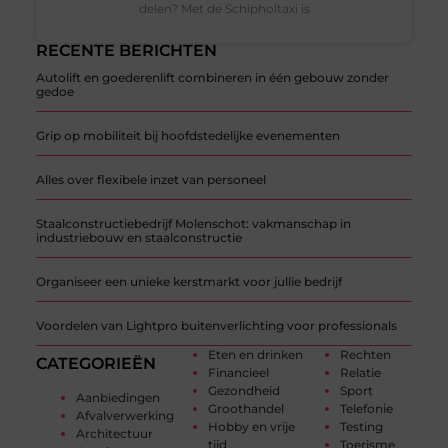
delen? Met de Schipholtaxi is
RECENTE BERICHTEN
Autolift en goederenlift combineren in één gebouw zonder
gedoe
Grip op mobiliteit bij hoofdstedelijke evenementen
Alles over flexibele inzet van personeel
Staalconstructiebedrijf Molenschot: vakmanschap in
industriebouw en staalconstructie
Organiseer een unieke kerstmarkt voor jullie bedrijf
Voordelen van Lightpro buitenverlichting voor professionals
Eten en drinken
Rechten
CATEGORIEËN
Financieel
Relatie
Gezondheid
Sport
Aanbiedingen
Groothandel
Telefonie
Afvalverwerking
Hobby en vrije
Testing
Architectuur
tijd
Toerisme