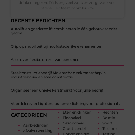
drinken regelen. Dit is erg veel werk en zorgt voor veel
stress. Een feest hoort leuk te
RECENTE BERICHTEN
Autolift en goederenlift combineren in één gebouw zonder
gedoe
Grip op mobiliteit bij hoofdstedelijke evenementen
Alles over flexibele inzet van personeel
Staalconstructiebedrijf Molenschot: vakmanschap in
industriebouw en staalconstructie
Organiseer een unieke kerstmarkt voor jullie bedrijf
Voordelen van Lightpro buitenverlichting voor professionals
Eten en drinken
Rechten
CATEGORIEËN
Financieel
Relatie
Gezondheid
Sport
Aanbiedingen
Groothandel
Telefonie
Afvalverwerking
Hobby en vrije
Testing