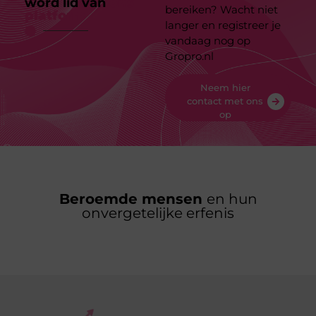
word lid van
ons
bereiken? Wacht niet
platform
langer en registreer je
vandaag nog op
Gropro.nl
Neem hier
contact met ons
op
Beroemde mensen
en hun
onvergetelijke erfenis