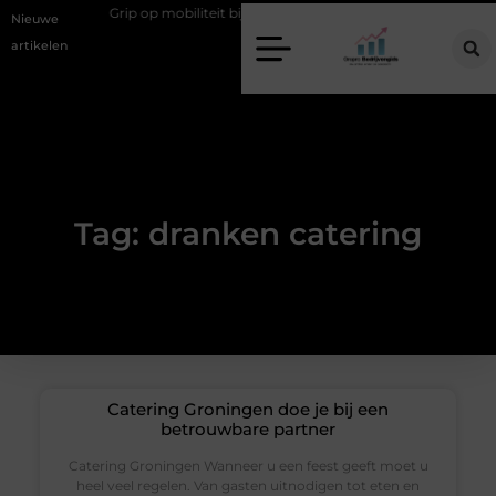
er gedoe
Grip op mobiliteit bij hoofdstedelijke evenementen
Alle
Nieuwe
artikelen
Tag: dranken catering
Catering Groningen doe je bij een
betrouwbare partner
Catering Groningen Wanneer u een feest geeft moet u
heel veel regelen. Van gasten uitnodigen tot eten en