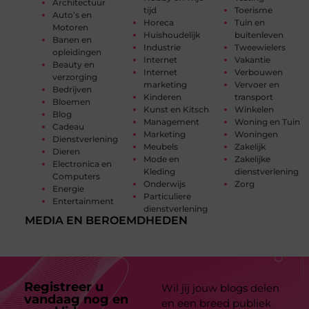
Architectuur
tijd
Toerisme
Auto’s en
Horeca
Tuin en
Motoren
Huishoudelijk
buitenleven
Banen en
Industrie
Tweewielers
opleidingen
Internet
Vakantie
Beauty en
Internet
Verbouwen
verzorging
marketing
Vervoer en
Bedrijven
Kinderen
transport
Bloemen
Kunst en Kitsch
Winkelen
Blog
Management
Woning en Tuin
Cadeau
Marketing
Woningen
Dienstverlening
Meubels
Zakelijk
Dieren
Mode en
Zakelijke
Electronica en
Kleding
dienstverlening
Computers
Onderwijs
Zorg
Energie
Particuliere
Entertainment
dienstverlening
MEDIA EN BEROEMDHEDEN
Registreer u
Wil jij jouw blogs delen
vandaag nog en
en een breed publiek