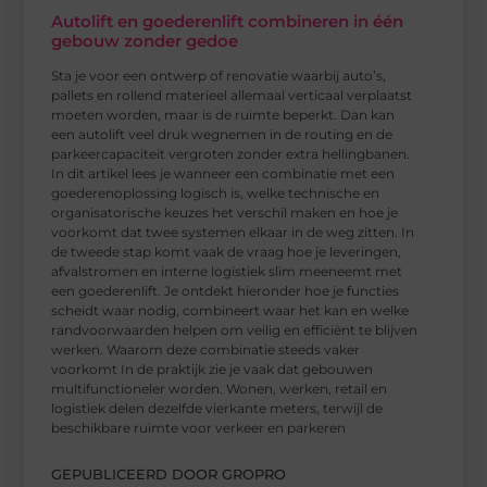
Autolift en goederenlift combineren in één
gebouw zonder gedoe
Sta je voor een ontwerp of renovatie waarbij auto’s,
pallets en rollend materieel allemaal verticaal verplaatst
moeten worden, maar is de ruimte beperkt. Dan kan
een autolift veel druk wegnemen in de routing en de
parkeercapaciteit vergroten zonder extra hellingbanen.
In dit artikel lees je wanneer een combinatie met een
goederenoplossing logisch is, welke technische en
organisatorische keuzes het verschil maken en hoe je
voorkomt dat twee systemen elkaar in de weg zitten. In
de tweede stap komt vaak de vraag hoe je leveringen,
afvalstromen en interne logistiek slim meeneemt met
een goederenlift. Je ontdekt hieronder hoe je functies
scheidt waar nodig, combineert waar het kan en welke
randvoorwaarden helpen om veilig en efficiënt te blijven
werken. Waarom deze combinatie steeds vaker
voorkomt In de praktijk zie je vaak dat gebouwen
multifunctioneler worden. Wonen, werken, retail en
logistiek delen dezelfde vierkante meters, terwijl de
beschikbare ruimte voor verkeer en parkeren
GEPUBLICEERD DOOR GROPRO