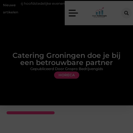
teit bij hoofdstedelijke evenementen
Alles over flexibele inzet van pe
Nieuwe
artikelen
Catering Groningen doe je bij
een betrouwbare partner
Gepubliceerd Door Gropro Bedrijvengids
HORECA