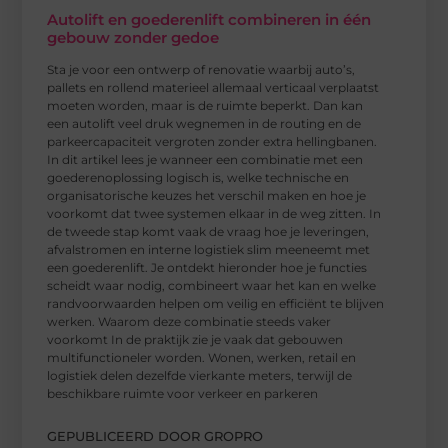
Autolift en goederenlift combineren in één
gebouw zonder gedoe
Sta je voor een ontwerp of renovatie waarbij auto’s,
pallets en rollend materieel allemaal verticaal verplaatst
moeten worden, maar is de ruimte beperkt. Dan kan
een autolift veel druk wegnemen in de routing en de
parkeercapaciteit vergroten zonder extra hellingbanen.
In dit artikel lees je wanneer een combinatie met een
goederenoplossing logisch is, welke technische en
organisatorische keuzes het verschil maken en hoe je
voorkomt dat twee systemen elkaar in de weg zitten. In
de tweede stap komt vaak de vraag hoe je leveringen,
afvalstromen en interne logistiek slim meeneemt met
een goederenlift. Je ontdekt hieronder hoe je functies
scheidt waar nodig, combineert waar het kan en welke
randvoorwaarden helpen om veilig en efficiënt te blijven
werken. Waarom deze combinatie steeds vaker
voorkomt In de praktijk zie je vaak dat gebouwen
multifunctioneler worden. Wonen, werken, retail en
logistiek delen dezelfde vierkante meters, terwijl de
beschikbare ruimte voor verkeer en parkeren
GEPUBLICEERD DOOR GROPRO