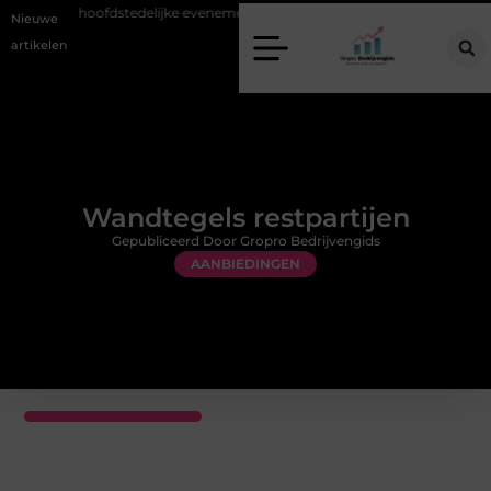
it bij hoofdstedelijke evenementen
Alles over flexibele inzet van perso
Nieuwe
artikelen
Wandtegels restpartijen
Gepubliceerd Door Gropro Bedrijvengids
AANBIEDINGEN