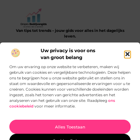
Van tips tot trends – jouw gids voor alles in het dagelijks
leven.
Verken een gevarieerde collectie blogs en artikelen die je
Uw privacy is voor ons
helpen bij het ontdekken, leren en verbeteren van je dagelijkse
van groot belang
routine.
Om uw ervaring op onze website te verbeteren, maken wij
Bericht categorie
gebruik van cookies en vergelijkbare technologieën. Deze helpen
ons te begrijpen hoe u onze website gebruikt en stellen ons in
staat om waardevolle en gepersonaliseerde ervaringen voor u te
creëren. Cookies kunnen voor verschillende doeleinden worden
ingezet, zoals het tonen van gerichte advertenties en het
Onze informatie
analyseren van het gebruik van onze site. Raadpleeg
ons
cookiebeleid
voor meer informatie.
SEO‑backlinks kopen: slimme truc of gevaarlijke sprong?
Verdien geld met je website: zo begin je slim en blijvend
Ga Naar Bo
Alles Toestaan
Website index
Cookiebeleid (EU)
@2025 www.gropro.nl. All Right Reserved.