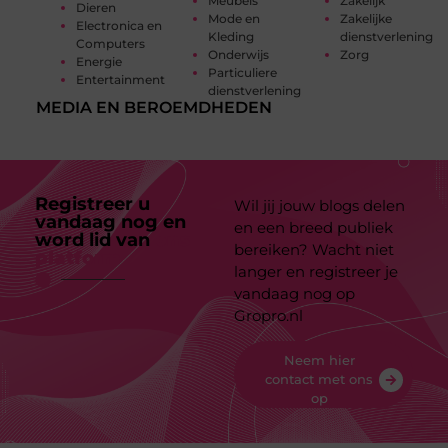
Meubels
Zakelijk
Dieren
Mode en
Zakelijke
Electronica en
Kleding
dienstverlening
Computers
Onderwijs
Zorg
Energie
Particuliere
Entertainment
dienstverlening
MEDIA EN BEROEMDHEDEN
Registreer u
Wil jij jouw blogs delen
vandaag nog en
en een breed publiek
word lid van
ons
bereiken? Wacht niet
platform
langer en registreer je
vandaag nog op
Gropro.nl
Neem hier
contact met ons
op