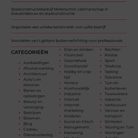
Staalconstructiebedrijf Molenschot: vakmanschap in
industriebouw en staalconstructie
Organiseer een unieke kerstmarkt voor jullie bedrijf
Voordelen van Lightpro buitenverlichting voor professionals
Eten en drinken
Rechten
CATEGORIEËN
Financieel
Relatie
Gezondheid
Sport
Aanbiedingen
Groothandel
Telefonie
Afvalverwerking
Hobby en vrije
Testing
Architectuur
tijd
Toerisme
Auto’s en
Horeca
Tuin en
Motoren
Huishoudelijk
buitenleven
Banen en
Industrie
Tweewielers
opleidingen
Internet
Vakantie
Beauty en
Internet
Verbouwen
verzorging
marketing
Vervoer en
Bedrijven
Kinderen
transport
Bloemen
Kunst en Kitsch
Winkelen
Blog
Management
Woning en Tuin
Cadeau
Marketing
Woningen
Dienstverlening