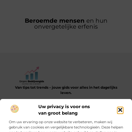
Beroemde mensen
en hun
onvergetelijke erfenis
Van tips tot trends – jouw gids voor alles in het dagelijks
leven.
Verken een gevarieerde collectie blogs en artikelen die je
Uw privacy is voor ons
helpen bij het ontdekken, leren en verbeteren van je dagelijkse
van groot belang
routine.
Om uw ervaring op onze website te verbeteren, maken wij
Bericht categorie
gebruik van cookies en vergelijkbare technologieën. Deze helpen