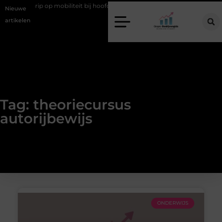
oe
Grip op mobiliteit bij hoofdstedelijke evenementen
Alles over
Nieuwe
artikelen
Tag: theoriecursus
autorijbewijs
ONDERWIJS