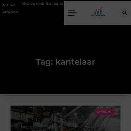
edoe
Grip op mobiliteit bij hoofdstedelijke evenementen
Alles ov
Nieuwe
artikelen
Tag: kantelaar
ZAKELIJK