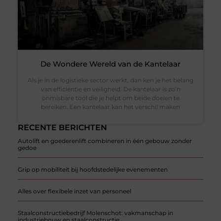
De Wondere Wereld van de Kantelaar
Als je in de logistieke sector werkt, dan ken je het belang
van efficiëntie en veiligheid. De kantelaar is zo’n
onmisbare tool die je helpt om beide doelen te
bereiken. Een kantelaar kan het verschil maken
RECENTE BERICHTEN
Autolift en goederenlift combineren in één gebouw zonder
gedoe
Grip op mobiliteit bij hoofdstedelijke evenementen
Alles over flexibele inzet van personeel
Staalconstructiebedrijf Molenschot: vakmanschap in
industriebouw en staalconstructie