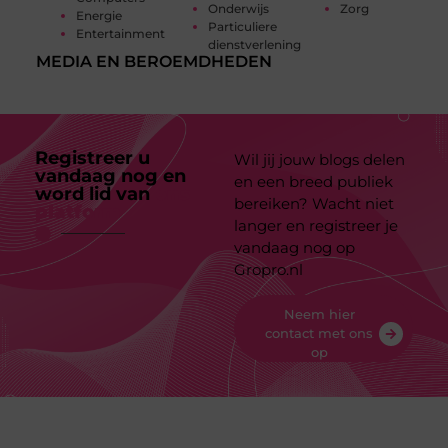
Onderwijs
Zorg
Energie
Particuliere
Entertainment
dienstverlening
MEDIA EN BEROEMDHEDEN
Registreer u
Wil jij jouw blogs delen
vandaag nog en
en een breed publiek
word lid van
ons
bereiken? Wacht niet
platform
langer en registreer je
vandaag nog op
Gropro.nl
Neem hier
contact met ons
op