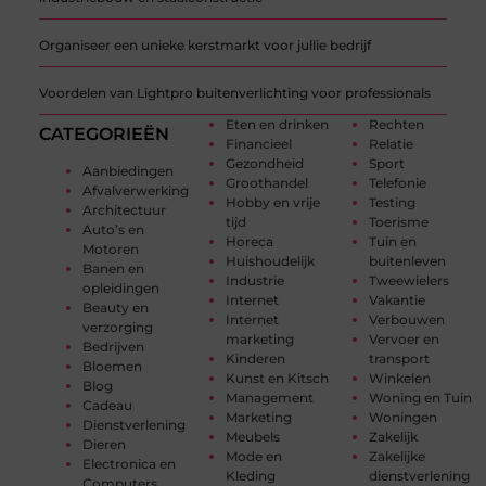
Organiseer een unieke kerstmarkt voor jullie bedrijf
Voordelen van Lightpro buitenverlichting voor professionals
Eten en drinken
Rechten
CATEGORIEËN
Financieel
Relatie
Gezondheid
Sport
Aanbiedingen
Groothandel
Telefonie
Afvalverwerking
Hobby en vrije
Testing
Architectuur
tijd
Toerisme
Auto’s en
Horeca
Tuin en
Motoren
Huishoudelijk
buitenleven
Banen en
Industrie
Tweewielers
opleidingen
Internet
Vakantie
Beauty en
Internet
Verbouwen
verzorging
marketing
Vervoer en
Bedrijven
Kinderen
transport
Bloemen
Kunst en Kitsch
Winkelen
Blog
Management
Woning en Tuin
Cadeau
Marketing
Woningen
Dienstverlening
Meubels
Zakelijk
Dieren
Mode en
Zakelijke
Electronica en
Kleding
dienstverlening
Computers