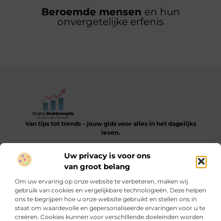
Beroemde mensen
en hun
onvergetelijke erfenis
Van tips tot trends – jouw gids voor alles in het dagelijks
leven.
Verken een gevarieerde collectie blogs en artikelen die je
Uw privacy is voor ons
helpen bij het ontdekken, leren en verbeteren van je dagelijkse
van groot belang
routine.
Om uw ervaring op onze website te verbeteren, maken wij
Bericht categorie
gebruik van cookies en vergelijkbare technologieën. Deze helpen
ons te begrijpen hoe u onze website gebruikt en stellen ons in
staat om waardevolle en gepersonaliseerde ervaringen voor u te
creëren. Cookies kunnen voor verschillende doeleinden worden