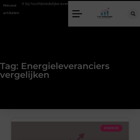
 mobiliteit bij hoofdstedelijke evenementen
Alles over flexibele inzet
Nieuwe
artikelen
Tag: Energieleveranciers
vergelijken
ENERGIE