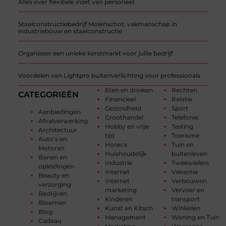
Alles over flexibele inzet van personeel
Staalconstructiebedrijf Molenschot: vakmanschap in
industriebouw en staalconstructie
Organiseer een unieke kerstmarkt voor jullie bedrijf
Voordelen van Lightpro buitenverlichting voor professionals
Eten en drinken
Rechten
CATEGORIEËN
Financieel
Relatie
Gezondheid
Sport
Aanbiedingen
Groothandel
Telefonie
Afvalverwerking
Hobby en vrije
Testing
Architectuur
tijd
Toerisme
Auto’s en
Horeca
Tuin en
Motoren
Huishoudelijk
buitenleven
Banen en
Industrie
Tweewielers
opleidingen
Internet
Vakantie
Beauty en
Internet
Verbouwen
verzorging
marketing
Vervoer en
Bedrijven
Kinderen
transport
Bloemen
Kunst en Kitsch
Winkelen
Blog
Management
Woning en Tuin
Cadeau