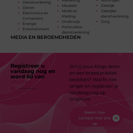
Marketing
Woningen
Dienstverlening
Meubels
Zakelijk
Dieren
Mode en
Zakelijke
Electronica en
Kleding
dienstverlening
Computers
Onderwijs
Zorg
Energie
Particuliere
Entertainment
dienstverlening
MEDIA EN BEROEMDHEDEN
Registreer u
Wil jij jouw blogs delen
vandaag nog en
en een breed publiek
word lid van
ons
bereiken? Wacht niet
platform
langer en registreer je
vandaag nog op
Gropro.nl
Neem hier
contact met ons
op